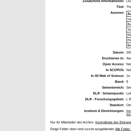
Zusätzliche Informationen:
LID
Titel:
The
Autoren:
A
va
Bu
Yu
Ri
Pe
Be
Datum:
20
Erschienen in:
Ae
Open Access:
Ne
In SCOPUS:
Ne
In ISI Web of Science:
Ja
Band:
8
Seitenbereich:
Sei
DLR - Schwerpunkt:
Luf
DLR - Forschungsgebiet:
L R
Standort:
Ob
Institute & Einrichtungen:
Ins
Ins
Nur für Mitarbeiter des Archivs:
Kontrollseite des Eintrag
Einige Felder oben sind zurzeit ausgeblendet:
Alle Felder