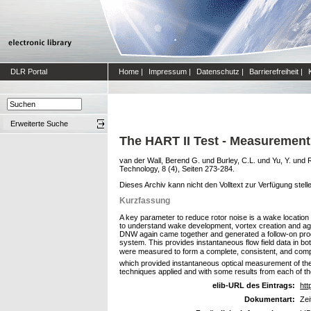
DLR Portal
Home
|
Impressum
|
Datenschutz
|
Barrierefreiheit
|
Erweiterte Suche
The HART II Test - Measurement
van der Wall, Berend G.
und
Burley, C.L.
und
Yu, Y.
und
R
Technology, 8 (4), Seiten 273-284.
Dieses Archiv kann nicht den Volltext zur Verfügung stell
Kurzfassung
A key parameter to reduce rotor noise is a wake location
to understand wake development, vortex creation and agi
DNW again came together and generated a follow-on prog
system. This provides instantaneous flow field data in bot
were measured to form a complete, consistent, and compre
which provided instantaneous optical measurement of the bl
techniques applied and with some results from each of t
elib-URL des Eintrags:
htt
Dokumentart:
Zei