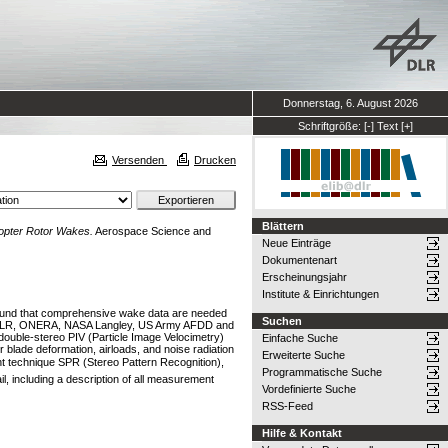
Donnerstag, 6. August 2026
Schriftgröße:
[-]
Text
[+]
Versenden
Drucken
Blättern
opter Rotor Wakes.
Aerospace Science and
Neue Einträge
Dokumentenart
Erscheinungsjahr
Institute & Einrichtungen
s found that comprehensive wake data are needed
Suchen
ore, DLR, ONERA, NASA Langley, US Army AFDD and
ouble-stereo PIV (Particle Image Velocimetry)
Einfache Suche
r blade deformation, airloads, and noise radiation
Erweiterte Suche
nt technique SPR (Stereo Pattern Recognition),
Programmatische Suche
il, including a description of all measurement
Vordefinierte Suche
RSS-Feed
Hilfe & Kontakt