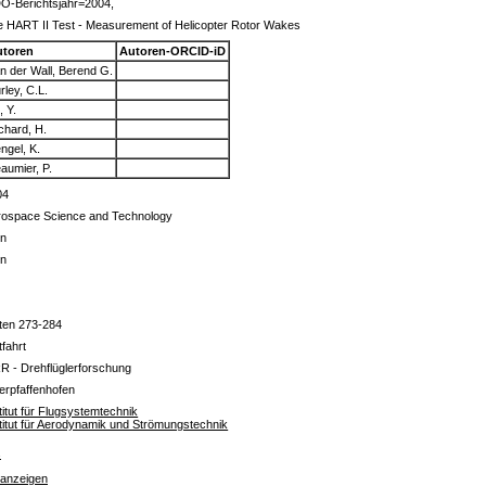
O-Berichtsjahr=2004,
 HART II Test - Measurement of Helicopter Rotor Wakes
utoren
Autoren-ORCID-iD
n der Wall, Berend G.
rley, C.L.
, Y.
chard, H.
ngel, K.
aumier, P.
04
rospace Science and Technology
in
in
ten 273-284
tfahrt
R - Drehflüglerforschung
erpfaffenhofen
titut für Flugsystemtechnik
titut für Aerodynamik und Strömungstechnik
s
 anzeigen