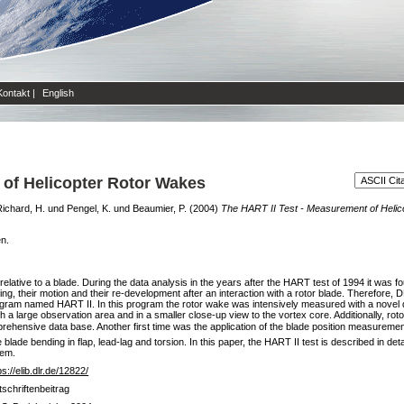
Kontakt
|
English
 of Helicopter Rotor Wakes
ichard, H.
und
Pengel, K.
und
Beaumier, P.
(2004)
The HART II Test - Measurement of Helic
en.
 relative to a blade. During the data analysis in the years after the HART test of 1994 it wa
ng, their motion and their re-development after an interaction with a rotor blade. Theref
ram named HART II. In this program the rotor wake was intensively measured with a novel d
h a large observation area and in a smaller close-up view to the vortex core. Additionally, roto
hensive data base. Another first time was the application of the blade position measureme
ade bending in flap, lead-lag and torsion. In this paper, the HART II test is described in deta
hem.
ps://elib.dlr.de/12822/
tschriftenbeitrag