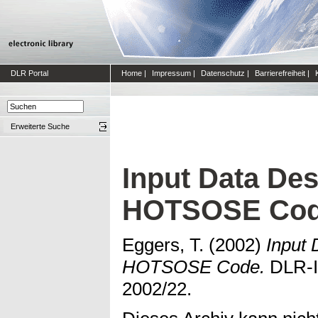
DLR Portal
Home
|
Impressum
|
Datenschutz
|
Barrierefreiheit
|
Erweiterte Suche
Input Data Des
HOTSOSE Co
Eggers, T.
(2002)
Input 
HOTSOSE Code.
DLR-In
2002/22.