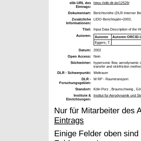
elib-URL des
https://elib.dlr.de/12529/
Eintrags:
Dokumentart:
Berichtsreihe (DLR-Interner Be
Zusätzliche
LIDO-Berichtsjahr=2003,
Informationen:
Titel:
Input Data Description of th
Autoren:
Autoren
Autoren-ORCID-
Eggers, T.
Datum:
2002
Open Access:
Nein
Stichwörter:
hypersonic flow, aerodynamic c
transfer and skinfriction metho
DLR - Schwerpunkt:
Weltraum
DLR -
W RP - Raumtransport
Forschungsgebiet:
Standort:
Köln-Porz , Braunschweig , Gö
Institute &
Institut für Aerodynamik und S
Einrichtungen:
Nur für Mitarbeiter des 
Eintrags
Einige Felder oben sind