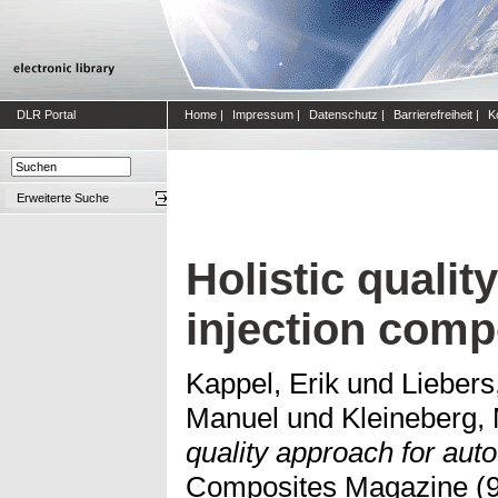
DLR Portal
Home
|
Impressum
|
Datenschutz
|
Barrierefreiheit
|
K
Erweiterte Suche
Holistic qualit
injection comp
Kappel, Erik
und
Liebers
Manuel
und
Kleineberg,
quality approach for aut
Composites Magazine (96