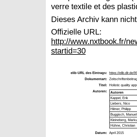
verre textile et des pla
Dieses Archiv kann nicht 
Offizielle URL:
http://www.nxtbook.fr/n
startid=30
elib-URL des Eintrags:
https://elib.dlr.de/
Dokumentart:
Zeitschriftenbeitra
Titel:
Holistic quality a
Autoren:
Autoren
Kappel, Erik
Liebers, Nico
Hilmer, Philipp
Buggisch, Manuel
Kleineberg, Mark
Hühne, Christian
Datum:
April 2015