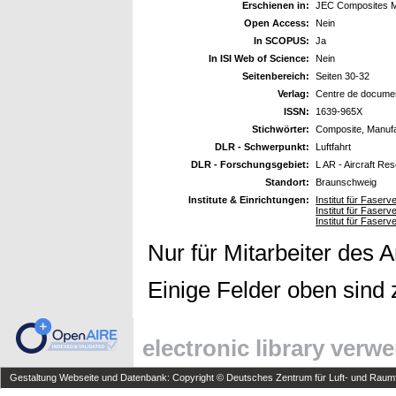
Erschienen in:
JEC Composites 
Open Access:
Nein
In SCOPUS:
Ja
In ISI Web of Science:
Nein
Seitenbereich:
Seiten 30-32
Verlag:
Centre de document
ISSN:
1639-965X
Stichwörter:
Composite, Manufac
DLR - Schwerpunkt:
Luftfahrt
DLR - Forschungsgebiet:
L AR - Aircraft Re
Standort:
Braunschweig
Institute & Einrichtungen:
Institut für Faser
Institut für Faser
Institut für Faser
Nur für Mitarbeiter des 
Einige Felder oben sind 
electronic library verw
Gestaltung Webseite und Datenbank: Copyright © Deutsches Zentrum für Luft- und Raumfa