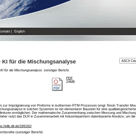
Kontakt
|
English
 KI für die Mischungsanalyse
KI für die Mischungsanalyse.
sonstiger Bericht.
PDF
24MB
zur Imprägnierung von Preforms in isothermen RTM-Prozessen (engl. Resin Transfer Mould
e-Mischungsanalyse in solchen Systemen ist ein elementarer Baustein für eine qualitätsgesich
ältnissen ermöglichen. Der mathematische Zusammenhang zwischen Messung und Mischungsve
aher nutzt das DLR in Zusammenarbeit mit Industriepartnern datenbasierte Ansätze, um die
ps://elib.dlr.de/189192/
ichtsreihe (sonstiger Bericht)