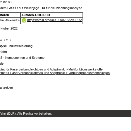
te 82-83
 dem LASSO auf Wellenjagd - KI für die Mischungsanalyse
utoren
Autoren-ORCID-iD
https://orcid.org/0000-0002-6829-1372
hn, Alexandra
Oktober 2022
67-7713
lyse, Industrialisierung
tfahrt
CS - Komponenten und Systeme
ade
titut für Faserverbundleichtbau und Adaptronik > Multifunktionswerkstoffe
titut für Faserverbundleichtbau und Adaptronik > Verbundprozesstechnologien
s
 anzeigen
hrt (DLR). Alle Rechte vorbehalten.