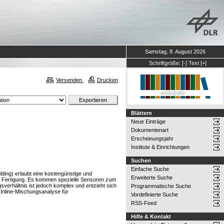
Samstag, 8. August 2026
Schriftgröße:
[-]
Text
[+]
Versenden
Drucken
Blättern
Neue Einträge
Dokumentenart
Erscheinungsjahr
Institute & Einrichtungen
Suchen
Einfache Suche
ing) erlaubt eine kostengünstige und
Erweiterte Suche
erte Fertigung. Es kommen spezielle Sensoren zum
rhältnis ist jedoch komplex und entzieht sich
Programmatische Suche
 Inline-Mischungsanalyse für
Vordefinierte Suche
RSS-Feed
Hilfe & Kontakt