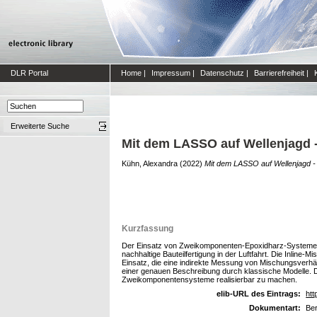
DLR Portal
Home
|
Impressum
|
Datenschutz
|
Barrierefreiheit
|
Erweiterte Suche
Mit dem LASSO auf Wellenjagd -
Kühn, Alexandra
(2022)
Mit dem LASSO auf Wellenjagd - 
Kurzfassung
Der Einsatz von Zweikomponenten-Epoxidharz-Systemen 
nachhaltige Bauteilfertigung in der Luftfahrt. Die Inlin
Einsatz, die eine indirekte Messung von Mischungsverh
einer genauen Beschreibung durch klassische Modelle. D
Zweikomponentensysteme realisierbar zu machen.
elib-URL des Eintrags:
htt
Dokumentart:
Ber