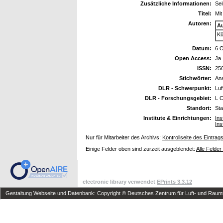
Zusätzliche Informationen:
Sei
Titel:
Mit
Autoren:
A
Kü
Datum:
6 
Open Access:
Ja
ISSN:
25
Stichwörter:
Ana
DLR - Schwerpunkt:
Luf
DLR - Forschungsgebiet:
L 
Standort:
St
Institute & Einrichtungen:
Ins
Ins
Nur für Mitarbeiter des Archivs:
Kontrollseite des Eintrag
Einige Felder oben sind zurzeit ausgeblendet:
Alle Felder
electronic library verwendet
EPrints 3.3.12
Gestaltung Webseite und Datenbank: Copyright © Deutsches Zentrum für Luft- und Raumfa