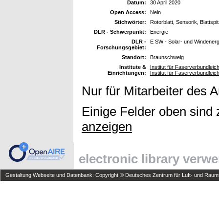
Datum:
30 April 2020
Open Access:
Nein
Stichwörter:
Rotorblatt, Sensorik, Blattspit
DLR - Schwerpunkt:
Energie
DLR -
E SW - Solar- und Windenerg
Forschungsgebiet:
Standort:
Braunschweig
Institute &
Institut für Faserverbundleic
Einrichtungen:
Institut für Faserverbundleic
Nur für Mitarbeiter des 
Einige Felder oben sind 
anzeigen
electronic library verw
Gestaltung Webseite und Datenbank: Copyright © Deutsches Zentrum für Luft- und Raumfa