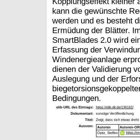
Kopplungseffekt kleiner 
kann die gewünschte Red
werden und es besteht di
Ermüdung der Blätter. 
SmartBlades 2.0 wird ei
Erfassung der Verwindung
Windenergieanlage erpr
dienen der Validierung 
Auslegung und der Erfor
biegetorsionsgekoppelter
Bedingungen.
elib-URL des Eintrags:
https://elib.dlr.de/136162/
Dokumentart:
sonstige Veröffentlichung
Titel:
Zeigt, dass sich etwas dreht 
Autoren:
Autoren
Autoren-OR
https://
Opitz, Steffen