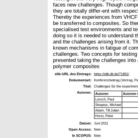
faces new challenges. Though comp
they are totally differ-ent with respe
Thereby the experiences from VHCF t
be transferred to composites. So the
specialised test environments and te
doing so it is needed to understand 
and the challenges arising from it. T
known mechanisms in fatigue of comp
challenges. Two concepts for testin
presented taking the challenges into 
polymer composites
elib-URL des Eintrags:
https://elib.dlr.de/71881/
Dokumentart:
Konferenzbeitrag (Vortrag, P
Titel:
Challenges für the experimen
Autoren:
Autoren
Autoren-
Lorsch, Paul
Sinapius, Michael
Adam, Till Julian
Horst, Peter
Datum:
Juni 2011
Open Access:
Nein
In SCOPUS:
Nein