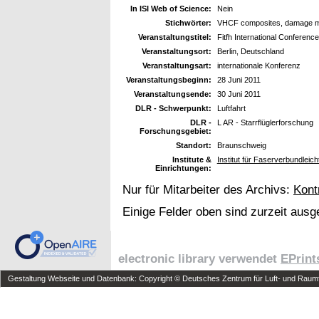
In ISI Web of Science:
Nein
Stichwörter:
VHCF composites, damage mec
Veranstaltungstitel:
Fitfh International Conferenc
Veranstaltungsort:
Berlin, Deutschland
Veranstaltungsart:
internationale Konferenz
Veranstaltungsbeginn:
28 Juni 2011
Veranstaltungsende:
30 Juni 2011
DLR - Schwerpunkt:
Luftfahrt
DLR -
L AR - Starrflüglerforschung
Forschungsgebiet:
Standort:
Braunschweig
Institute &
Institut für Faserverbundleic
Einrichtungen:
Nur für Mitarbeiter des Archivs:
Kont
Einige Felder oben sind zurzeit ausg
electronic library verwendet
EPrint
Gestaltung Webseite und Datenbank: Copyright © Deutsches Zentrum für Luft- und Raumfa