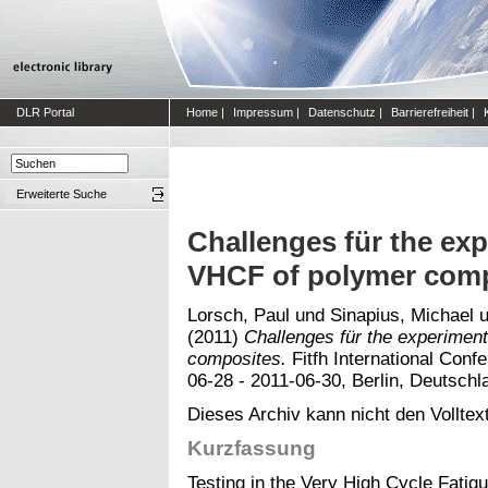
DLR Portal
Home
|
Impressum
|
Datenschutz
|
Barrierefreiheit
|
Erweiterte Suche
Challenges für the exp
VHCF of polymer com
Lorsch, Paul
und
Sinapius, Michael
u
(2011)
Challenges für the experiment
composites.
Fitfh International Conf
06-28 - 2011-06-30, Berlin, Deutschl
Dieses Archiv kann nicht den Volltext
Kurzfassung
Testing in the Very High Cycle Fati