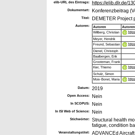
elib-URL des Eintrags:
https://elib.dlr.de/1
Dokumentart:
Konferenzbeitrag (V
Titel:
DEMETER Project p
Autoren:
Autoren
Autoren
http
Willberg, Christian
Meyer, Hendrik
http
Freund, Sebastian
Dienel, Christoph
Baalbergen, Erik
Grooteman, Frank
http
Kier, Thiemo
Schulz, Simon
http
Moix-Bonet, Maria
Datum:
2019
Open Access:
Nein
In SCOPUS:
Nein
In ISI Web of Science:
Nein
Stichwörter:
Structural health mo
fatigue, condition 
Veranstaltungstitel:
ADVANCEd Aircraft 