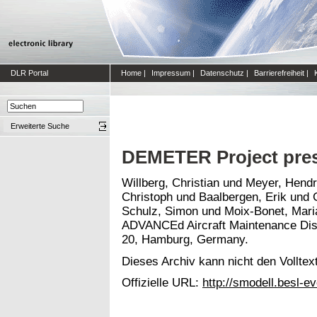
DLR Portal
Home
|
Impressum
|
Datenschutz
|
Barrierefreiheit
|
Erweiterte Suche
DEMETER Project pres
Willberg, Christian
und
Meyer, Hendr
Christoph
und
Baalbergen, Erik
und
Schulz, Simon
und
Moix-Bonet, Mari
ADVANCEd Aircraft Maintenance Diss
20, Hamburg, Germany.
Dieses Archiv kann nicht den Volltext
Offizielle URL:
http://smodell.besl-