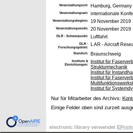
Veranstaltungsort:
Hamburg, Germany
Veranstaltungsart:
internationale Konf
Veranstaltungsbeginn:
19 November 2019
Veranstaltungsende:
20 November 2019
DLR - Schwerpunkt:
Luftfahrt
DLR -
L AR - Aircraft Rese
Forschungsgebiet:
Standort:
Braunschweig
Institute &
Institut für Faserve
Einrichtungen:
Strukturmechanik
Institut für Instandh
Institut für Faserve
Multifunktionswerkst
Institut für System
Nur für Mitarbeiter des Archivs:
Kont
Einige Felder oben sind zurzeit ausg
electronic library verwendet
EPrint