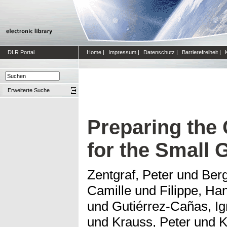
DLR Portal
Home
|
Impressum
|
Datenschutz
|
Barrierefreiheit
|
Erweiterte Suche
Preparing the
for the Small 
Zentgraf, Peter
und
Berg
Camille
und
Filippe, Ha
und
Gutiérrez-Cañas, Ig
und
Krauss, Peter
und
K