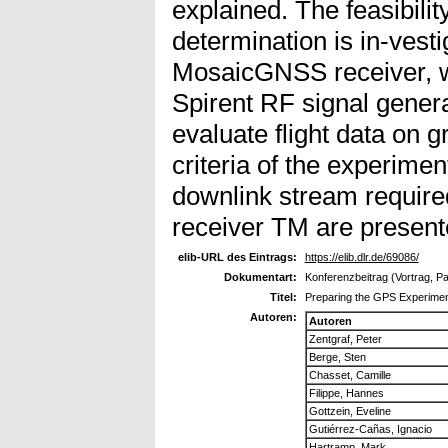
explained. The feasibilit
determination is in-vest
MosaicGNSS receiver, w
Spirent RF signal genera
evaluate flight data on 
criteria of the experimen
downlink stream require
receiver TM are present
elib-URL des Eintrags:
https://elib.dlr.de/69086/
Dokumentart:
Konferenzbeitrag (Vortrag, P
Titel:
Preparing the GPS Experiment
Autoren:
Autoren
Zentgraf, Peter
Berge, Sten
Chasset, Camille
Filippe, Hannes
Gottzein, Eveline
Gutiérrez-Cañas, Ignacio
Hartramp, Mark