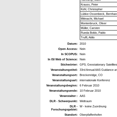
Krauss, Peter
Kühl, Christopher
Lübke-Ossenbeck, Bernhar
Mittnacht, Michael
Montenbruck, Oliver
Müller, Carsten
Rueda Boldo, Pablo
Truffi, Attilo
Datum:
2010
Open Access:
Nein
In SCOPUS:
Nein
In ISI Web of Science:
Nein
Stichwörter:
GPS; Geostationary Satellit
Veranstaltungstitel:
33rd Annual AAS Guidance an
Veranstaltungsort:
Breckenridge, CO
Veranstaltungsart:
internationale Konferenz
Veranstaltungsbeginn:
6 Februar 2010
Veranstaltungsende:
10 Februar 2010
Veranstalter :
AAS
DLR - Schwerpunkt:
Weltraum
DLR -
W - keine Zuordnung
Forschungsgebiet:
Standort:
Oberpfaffenhofen