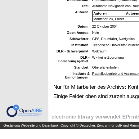
Titel:
Autonome Navigation von Raumf
Autoren:
Autoren
Autore
Montenbruck, Oliver
Datum:
22 Oktober 2004
Open Access:
Nein
Stichwörter:
GPS, Raumfahrt, Navigation
Institution:
Technische Universität Münch
DLR - Schwerpunkt:
Weltraum
DLR -
W - keine Zuordnung
Forschungsgebiet:
Standort:
Oberpfaffenhofen
Institute &
Raumflugbetrieb und Astronaute
Einrichtungen:
Nur für Mitarbeiter des Archivs:
Kont
Einige Felder oben sind zurzeit ausg
electronic library verwendet
EPrint
Gestaltung Webseite und Datenbank: Copyright © Deutsches Zentrum für Luft- und Raumfa