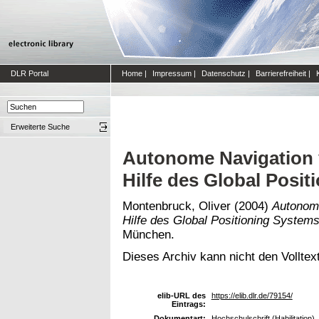
DLR Portal
Home
|
Impressum
|
Datenschutz
|
Barrierefreiheit
|
Erweiterte Suche
Autonome Navigation
Hilfe des Global Posi
Montenbruck, Oliver
(2004)
Autonom
Hilfe des Global Positioning Systems
München.
Dieses Archiv kann nicht den Volltext
elib-URL des
https://elib.dlr.de/79154/
Eintrags:
Dokumentart:
Hochschulschrift (Habilitation)