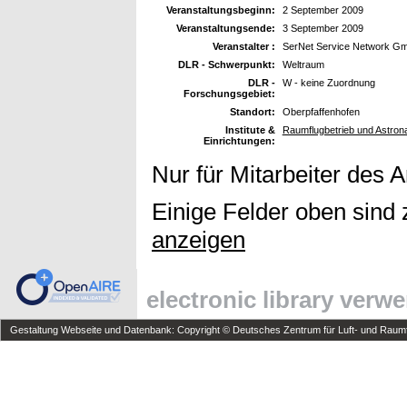
Veranstaltungsbeginn:
2 September 2009
Veranstaltungsende:
3 September 2009
Veranstalter :
SerNet Service Network G
DLR - Schwerpunkt:
Weltraum
DLR -
W - keine Zuordnung
Forschungsgebiet:
Standort:
Oberpfaffenhofen
Institute &
Raumflugbetrieb und Astrona
Einrichtungen:
Nur für Mitarbeiter des 
Einige Felder oben sind 
anzeigen
electronic library verw
Gestaltung Webseite und Datenbank: Copyright © Deutsches Zentrum für Luft- und Raumfa