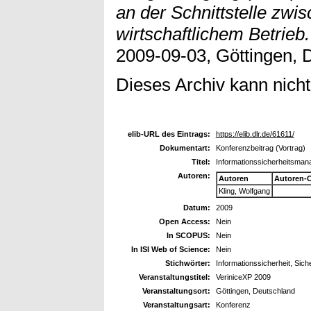
an der Schnittstelle zwi
wirtschaftlichem Betrieb.
2009-09-03, Göttingen, 
Dieses Archiv kann nicht 
elib-URL des Eintrags:
https://elib.dlr.de/61611/
Dokumentart:
Konferenzbeitrag (Vortrag)
Titel:
Informationssicherheitsmana
Autoren:
Autoren
Autoren-
Kling, Wolfgang
Datum:
2009
Open Access:
Nein
In SCOPUS:
Nein
In ISI Web of Science:
Nein
Stichwörter:
Informationssicherheit, Sic
Veranstaltungstitel:
VeriniceXP 2009
Veranstaltungsort:
Göttingen, Deutschland
Veranstaltungsart:
Konferenz