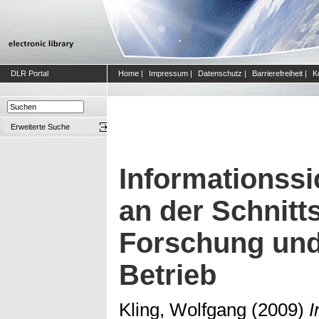
DLR Portal
Home
|
Impressum
|
Datenschutz
|
Barrierefreiheit
|
K
Erweiterte Suche
Informationss
an der Schnitts
Forschung und
Betrieb
Kling, Wolfgang
(2009)
I