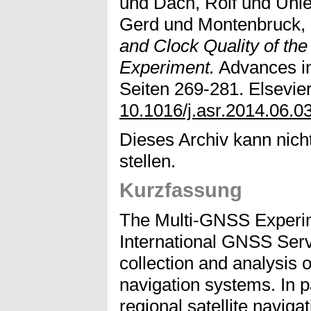
und
Dach, Rolf
und
Uhl
Gerd
und
Montenbruck, 
and Clock Quality of th
Experiment.
Advances in
Seiten 269-281. Elsevier
10.1016/j.asr.2014.06.0
Dieses Archiv kann nicht
stellen.
Kurzfassung
The Multi-GNSS Experi
International GNSS Serv
collection and analysis of
navigation systems. In p
regional satellite naviga