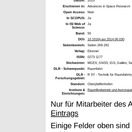
Datum:
2015
Erschienen in:
Advances in Space Research
Open Access:
Nein
In SCOPUS:
Ja
In ISI Web of
Ja
Science:
Band:
55
DOI:
10.1016/j.asr.2014.06.030
Seitenbereich:
Seiten 269-281
Verlag:
Elsevier
ISSN:
0273-1177
Stichwörter:
MGEX; GNSS; IGS; Galileo; Satel
DLR - Schwerpunkt:
Raumfahrt
DLR -
R SY - Technik für Raumfahrt
Forschungsgebiet:
Standort:
Oberpfaffenhofen
Institute &
Raumflugbetrieb und Astronaute
Einrichtungen:
Nur für Mitarbeiter des 
Eintrags
Einige Felder oben sind