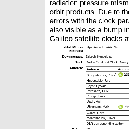
radiation pressure mismo
orbit products. Due to the
errors with the clock pa
also visible as a bump in
Galileo satellite clocks a
elib-URL des
https://elib.dlr.de/92137/
Eintrags:
Dokumentart:
Zeitschriftenbeitrag
Titel:
Galileo Orbit and Clock Qualit
Autoren:
Autoren
Autore
htt
*
Steigenberger, Peter
Hugentobler, Urs
Loyer, Sylvain
Perosanz, Felix
Prange, Lars
Dach, Rolf
htt
Uhlemann, Maik
Gendt, Gerd
Montenbruck, Oliver
*
DLR corresponding author