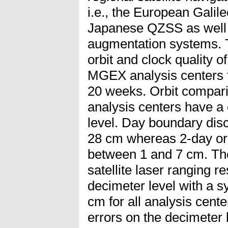
i.e., the European Galil
Japanese QZSS as well a
augmentation systems. T
orbit and clock quality o
MGEX analysis centers 
20 weeks. Orbit comparis
analysis centers have a
level. Day boundary disc
28 cm whereas 2-day orb
between 1 and 7 cm. Th
satellite laser ranging r
decimeter level with a s
cm for all analysis cente
errors on the decimeter l