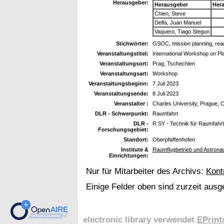
Herausgeber:
Herausgeber
Her
Chien, Steve
Delfa, Juan Manuel
Vaquero, Tiago Stegun
Stichwörter:
GSOC, mission planning, react
Veranstaltungstitel:
International Workshop on P
Veranstaltungsort:
Prag, Tschechien
Veranstaltungsart:
Workshop
Veranstaltungsbeginn:
7 Juli 2023
Veranstaltungsende:
8 Juli 2023
Veranstalter :
Charles University, Prague, 
DLR - Schwerpunkt:
Raumfahrt
DLR -
R SY - Technik für Raumfahr
Forschungsgebiet:
Standort:
Oberpfaffenhofen
Institute &
Raumflugbetrieb und Astronau
Einrichtungen:
Nur für Mitarbeiter des Archivs:
Kont
Einige Felder oben sind zurzeit ausg
electronic library verwendet
EPrint