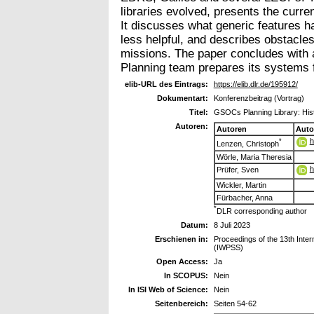
libraries evolved, presents the curre
It discusses what generic features h
less helpful, and describes obstacles
missions. The paper concludes with
Planning team prepares its systems f
elib-URL des Eintrags:
https://elib.dlr.de/195912/
Dokumentart:
Konferenzbeitrag (Vortrag)
Titel:
GSOCs Planning Library: His
Autoren:
Autoren
Auto
h
*
Lenzen, Christoph
Wörle, Maria Theresia
h
Prüfer, Sven
Wickler, Martin
Fürbacher, Anna
*
DLR corresponding author
Datum:
8 Juli 2023
Erschienen in:
Proceedings of the 13th Inte
(IWPSS)
Open Access:
Ja
In SCOPUS:
Nein
In ISI Web of Science:
Nein
Seitenbereich:
Seiten 54-62