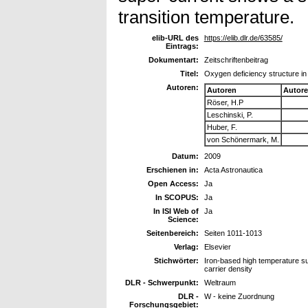
transition temperature.
elib-URL des
https://elib.dlr.de/63585/
Eintrags:
Dokumentart:
Zeitschriftenbeitrag
Titel:
Oxygen deficiency structure i
Autoren:
Autoren
Autor
Röser, H.P
Leschinski, P.
Huber, F.
von Schönermark, M.
Datum:
2009
Erschienen in:
Acta Astronautica
Open Access:
Ja
In SCOPUS:
Ja
In ISI Web of
Ja
Science:
Seitenbereich:
Seiten 1011-1013
Verlag:
Elsevier
Stichwörter:
Iron-based high temperature s
carrier density
DLR - Schwerpunkt:
Weltraum
DLR -
W - keine Zuordnung
Forschungsgebiet: