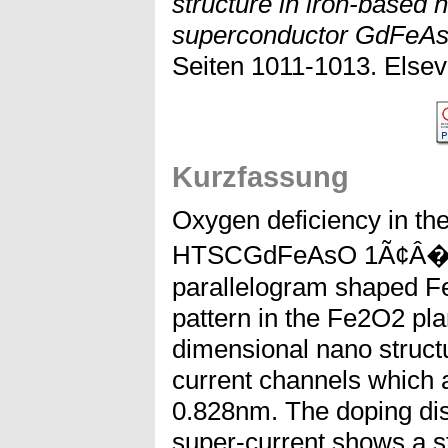
structure in iron-based 
superconductor GdFeA
Seiten 1011-1013. Elsevi
Kurzfassung
Oxygen deficiency in th
HTSCGdFeAsO 1Ã¢Â�Â
parallelogram shaped F
pattern in the Fe2O2 pla
dimensional nano struct
current channels which 
0.828nm. The doping dist
super-current shows a st