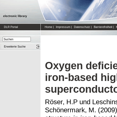
DLR Portal
Home
|
Impressum
|
Datenschutz
|
Barrierefreiheit
|
Erweiterte Suche
Oxygen deficie
iron-based hi
superconduct
Röser, H.P
und
Leschins
Schönermark, M.
(2009