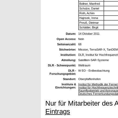
Bollner, Manfred
Schulze, Daniel
Roth, Achim
Hajnsek, Irena
Preuß, Dietmar
Schättler, Birgit
Datum:
14 Oktober 2011
Open Access:
Nein
Seitenanzahl:
68
Stichwörter:
Mission, TerraSAR-X, TanDEM
Institution:
DLR, Institut für Hochfrequen
Abteilung:
Satelliten-SAR-Systeme
DLR - Schwerpunkt:
Weltraum
DLR -
W EO - Erdbeobachtung
Forschungsgebiet:
Standort:
Oberpfaffenhofen
Institute &
Institut für Methodik der Fern
Einrichtungen:
Institut für Hochfrequenztech
Raumflugbetrieb und Astronaute
Deutsches Fernerkundungsda
Nur für Mitarbeiter des 
Eintrags