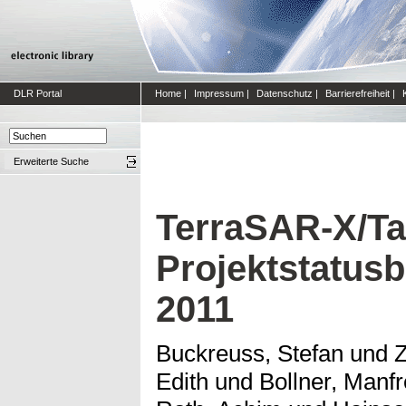
DLR Portal
Home
|
Impressum
|
Datenschutz
|
Barrierefreiheit
|
Erweiterte Suche
TerraSAR-X/T
Projektstatusb
2011
Buckreuss, Stefan
und
Z
Edith
und
Bollner, Manf