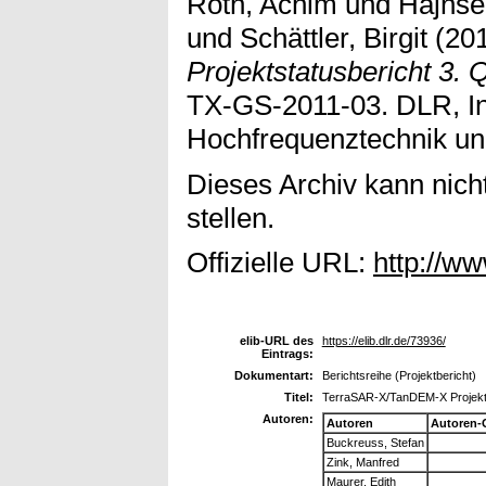
Roth, Achim
und
Hajnse
und
Schättler, Birgit
(20
Projektstatusbericht 3. 
TX-GS-2011-03. DLR, Ins
Hochfrequenztechnik un
Dieses Archiv kann nicht
stellen.
Offizielle URL:
http://ww
elib-URL des
https://elib.dlr.de/73936/
Eintrags:
Dokumentart:
Berichtsreihe (Projektbericht)
Titel:
TerraSAR-X/TanDEM-X Projektst
Autoren:
Autoren
Autoren-
Buckreuss, Stefan
Zink, Manfred
Maurer, Edith