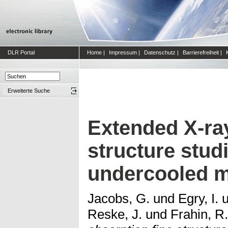
DLR Portal
Home
|
Impressum
|
Datenschutz
|
Barrierefreiheit
|
Erweiterte Suche
Extended X-ray
structure studi
undercooled me
Jacobs, G.
und
Egry, I.
u
Reske, J.
und
Frahin, R.