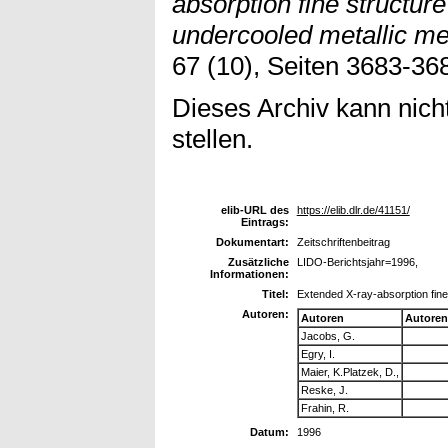
absorption fine structure
undercooled metallic me
67 (10), Seiten 3683-36
Dieses Archiv kann nicht
stellen.
elib-URL des
https://elib.dlr.de/41151/
Eintrags:
Dokumentart:
Zeitschriftenbeitrag
Zusätzliche
LIDO-Berichtsjahr=1996,
Informationen:
Titel:
Extended X-ray-absorption fine 
Autoren:
Autoren
Autoren
Jacobs, G.
Egry, I.
Maier, K.Platzek, D.,
Reske, J.
Frahin, R.
Datum:
1996