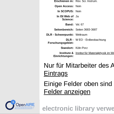
Erschienen in:
Rev. Sci. Instrum.
Open Access:
Nein
In SCOPUS:
Nein
In ISI Web of
Ja
Science:
Band:
Vol. 67
Seitenbereich:
Seiten 3683-3687
DLR - Schwerpunkt:
Weltraum
DLR -
W EO - Erdbeobachtung
Forschungsgebiet:
Standort:
Köln-Porz
Institute &
Institut für Materialphysik im W
Einrichtungen:
Nur für Mitarbeiter des 
Eintrags
Einige Felder oben sind
Felder anzeigen
electronic library ver