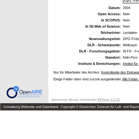
Egry, Iva
Datum:
2004
Open Access:
Nein
In SCOPUS:
Nein
In ISI Web of Science:
Nein
Stichwörter:
Levitation
Veranstaltungstitel:
DPG-Frühj
DLR - Schwerpunkt:
Weltraum
DLR - Forschungsgebiet:
W FR - Fo
Standort:
Köln-Porz
Institute & Einrichtungen:
Institut fü
Nur für Mitarbeiter des Archivs:
Kontrollseite des Eintrag
Einige Felder oben sind zurzeit ausgeblendet:
Alle Felder
electronic library verwendet
EPrints 3.3.12
Gestaltung Webseite und Datenbank: Copyright © Deutsches Zentrum für Luft- und Raumfa