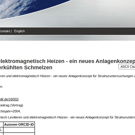
Kontakt
|
English
lektromagnetisch Heizen - ein neues Anlagenkonzep
erkühlten Schmelzen
ren und elektromagnetisch Heizen - ein neues Anlagenkonzept für Strukturuntersuchungen 
en.
b.dlr.de/16002/
eitrag (Vortrag)
chtsjahr=2004,
sch Levitieren und elektromagnetisch Heizen - ein neues Anlagenkonzept für Strukturunte
Autoren-ORCID-iD
G.