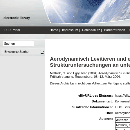
DLR Portal
Home
|
Impressum
|
Datenschutz
|
Barrierefreiheit
|
Erweiterte Suche
Aerodynamisch Levitieren und e
Strukturuntersuchungen an unt
Mathiak, G.
und
Egry, Ivan
(2004)
Aerodynamisch Levitie
Frühjahrstagung, Regensburg, 08.-12. März 2004.
Dieses Archiv kann nicht den Volltext zur Verfügung stell
elib-URL des Eintrags:
https://eli
Dokumentart:
Konferenzb
Zusätzliche Informationen:
LIDO-Beri
Titel:
Aerodynami
Autoren:
Autoren
Mathiak, 