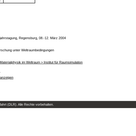
n
ahrstagung, Regensburg, 08.-12. März 2004
rschung unter Weltraumbedingungen
r Materialphysik im Weltraum > Institut für Raumsimulation
s
 anzeigen
hrt (DLR). Alle Rechte vorbehalten.