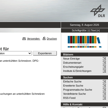
Samstag, 8. August 2026
Schriftgröße:
[-]
Text
[+]
Versenden
Drucken
t für
Blättern
Neue Einträge
an unterkühlten Schmelzen.
DPG-
Dokumentenart
Erscheinungsjahr
Institute & Einrichtungen
Suchen
Einfache Suche
Erweiterte Suche
Programmatische Suche
rsuchungen an unterkühlten Schmelzen
Vordefinierte Suche
RSS-Feed
Hilfe & Kontakt