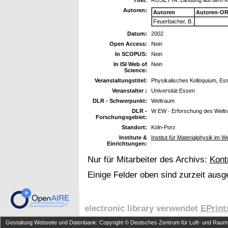
Autoren:
Autoren
Autoren-OR
Feuerbacher, B.
Datum:
2002
Open Access:
Nein
In SCOPUS:
Nein
In ISI Web of
Nein
Science:
Veranstaltungstitel:
Physikalisches Kolloquium, Ess
Veranstalter :
Universität Essen
DLR - Schwerpunkt:
Weltraum
DLR -
W EW - Erforschung des Welt
Forschungsgebiet:
Standort:
Köln-Porz
Institute &
Institut für Materialphysik im W
Einrichtungen:
Nur für Mitarbeiter des Archivs:
Kont
Einige Felder oben sind zurzeit ausg
electronic library verwendet
EPrint
Gestaltung Webseite und Datenbank: Copyright © Deutsches Zentrum für Luft- und Raumfa