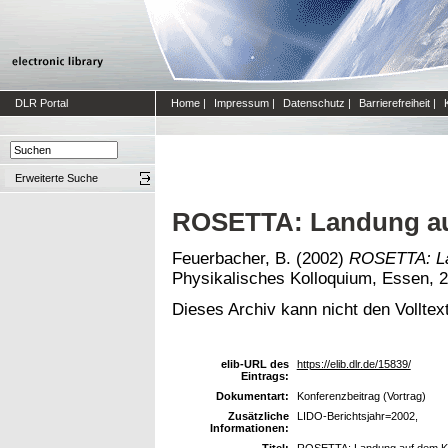
DLR Portal
Home
|
Impressum
|
Datenschutz
|
Barrierefreiheit
|
Erweiterte Suche
ROSETTA: Landung au
Feuerbacher, B.
(2002)
ROSETTA: La
Physikalisches Kolloquium, Essen, 2
Dieses Archiv kann nicht den Volltext
elib-URL des
https://elib.dlr.de/15839/
Eintrags:
Dokumentart:
Konferenzbeitrag (Vortrag)
Zusätzliche
LIDO-Berichtsjahr=2002,
Informationen:
Titel:
ROSETTA: Landung auf dem K