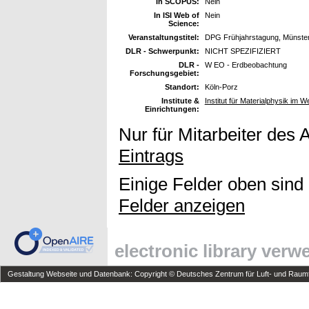
In SCOPUS:
Nein
In ISI Web of
Nein
Science:
Veranstaltungstitel:
DPG Frühjahrstagung, Münster
DLR - Schwerpunkt:
NICHT SPEZIFIZIERT
DLR -
W EO - Erdbeobachtung
Forschungsgebiet:
Standort:
Köln-Porz
Institute &
Institut für Materialphysik im W
Einrichtungen:
Nur für Mitarbeiter des 
Eintrags
Einige Felder oben sind
Felder anzeigen
electronic library ver
Gestaltung Webseite und Datenbank: Copyright © Deutsches Zentrum für Luft- und Raumfa