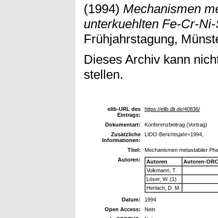
(1994)
Mechanismen met
unterkuehlten Fe-Cr-Ni
Frühjahrstagung, Münste
Dieses Archiv kann nicht
stellen.
elib-URL des
https://elib.dlr.de/40836/
Eintrags:
Dokumentart:
Konferenzbeitrag (Vortrag)
Zusätzliche
LIDO-Berichtsjahr=1994,
Informationen:
Titel:
Mechanismen metastabiler Phas
Autoren:
Autoren
Autoren-ORC
Volkmann, T.
Löser, W. (1)
Herlach, D. M.
Datum:
1994
Open Access:
Nein