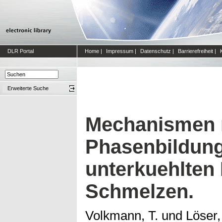
DLR Portal
Home
|
Impressum
|
Datenschutz
|
Barrierefreiheit
|
Erweiterte Suche
Mechanismen m
Phasenbildung
unterkuehlten 
Schmelzen.
Volkmann, T.
und
Löser,