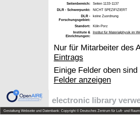
Seitenbereich:
Seiten 1133-1137
DLR - Schwerpunkt:
NICHT SPEZIFIZIERT
DLR -
keine Zuordnung
Forschungsgebiet:
Standort:
Köln-Porz
Institute &
Institut für Materialphysik im W
Einrichtungen:
Nur für Mitarbeiter des 
Eintrags
Einige Felder oben sind
Felder anzeigen
electronic library ver
Gestaltung Webseite und Datenbank: Copyright © Deutsches Zentrum für Luft- und Raumfa