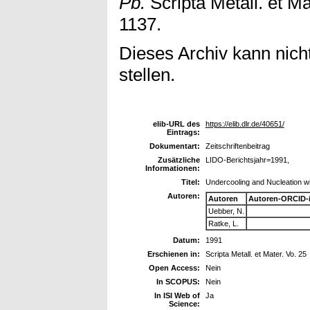
Pb.
Scripta Metall. et Ma
1137.
Dieses Archiv kann nicht
stellen.
elib-URL des
https://elib.dlr.de/40651/
Eintrags:
Dokumentart:
Zeitschriftenbeitrag
Zusätzliche
LIDO-Berichtsjahr=1991,
Informationen:
Titel:
Undercooling and Nucleation wit
Autoren:
Autoren
Autoren-ORCID-
Uebber, N.
Ratke, L.
Datum:
1991
Erschienen in:
Scripta Metall. et Mater. Vo. 25
Open Access:
Nein
In SCOPUS:
Nein
In ISI Web of
Ja
Science: