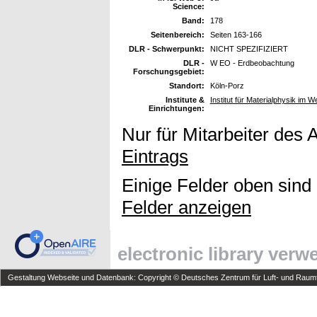
Science:
Band:
178
Seitenbereich:
Seiten 163-166
DLR - Schwerpunkt:
NICHT SPEZIFIZIERT
DLR -
W EO - Erdbeobachtung
Forschungsgebiet:
Standort:
Köln-Porz
Institute &
Institut für Materialphysik im W
Einrichtungen:
Nur für Mitarbeiter des 
Eintrags
Einige Felder oben sind
Felder anzeigen
electronic library ver
Gestaltung Webseite und Datenbank: Copyright © Deutsches Zentrum für Luft- und Raumfa