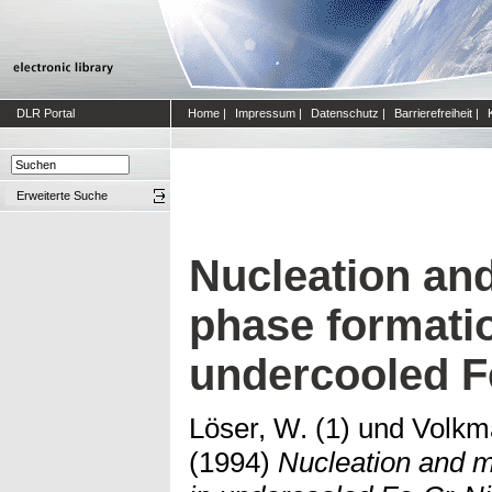
DLR Portal
Home
|
Impressum
|
Datenschutz
|
Barrierefreiheit
|
Erweiterte Suche
Nucleation an
phase formatio
undercooled Fe
Löser, W. (1)
und
Volkm
(1994)
Nucleation and m