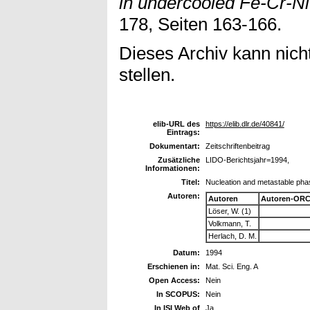
in undercooled Fe-Cr-Ni
178, Seiten 163-166.
Dieses Archiv kann nicht
stellen.
elib-URL des
https://elib.dlr.de/40841/
Eintrags:
Dokumentart:
Zeitschriftenbeitrag
Zusätzliche
LIDO-Berichtsjahr=1994,
Informationen:
Titel:
Nucleation and metastable phas
Autoren:
Autoren
Autoren-ORC
Löser, W. (1)
Volkmann, T.
Herlach, D. M.
Datum:
1994
Erschienen in:
Mat. Sci. Eng. A
Open Access:
Nein
In SCOPUS:
Nein
In ISI Web of
Ja