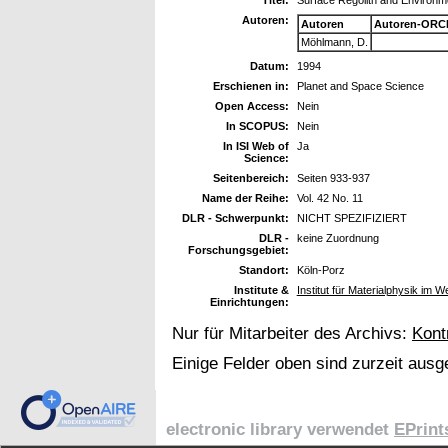
Autoren:
Autoren
Autoren-ORCI
Möhlmann, D.
Datum:
1994
Erschienen in:
Planet and Space Science
Open Access:
Nein
In SCOPUS:
Nein
In ISI Web of
Ja
Science:
Seitenbereich:
Seiten 933-937
Name der Reihe:
Vol. 42 No. 11
DLR - Schwerpunkt:
NICHT SPEZIFIZIERT
DLR -
keine Zuordnung
Forschungsgebiet:
Standort:
Köln-Porz
Institute &
Institut für Materialphysik im W
Einrichtungen:
Nur für Mitarbeiter des Archivs:
Kont
Einige Felder oben sind zurzeit ausg
electronic library verwendet
EPrint