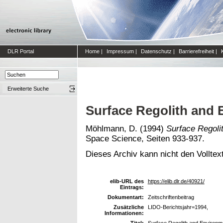
DLR Portal
Home
|
Impressum
|
Datenschutz
|
Barrierefreiheit
|
Erweiterte Suche
Surface Regolith and
Möhlmann, D.
(1994)
Surface Regoli
Space Science, Seiten 933-937.
Dieses Archiv kann nicht den Volltext
elib-URL des
https://elib.dlr.de/40921/
Eintrags:
Dokumentart:
Zeitschriftenbeitrag
Zusätzliche
LIDO-Berichtsjahr=1994,
Informationen:
Titel:
Surface Regolith and Environm