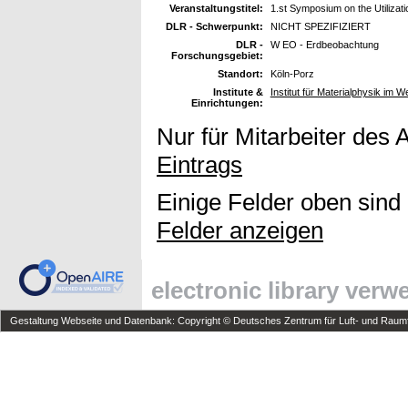
Veranstaltungstitel:
1.st Symposium on the Utilizat
DLR - Schwerpunkt:
NICHT SPEZIFIZIERT
DLR -
W EO - Erdbeobachtung
Forschungsgebiet:
Standort:
Köln-Porz
Institute &
Institut für Materialphysik im W
Einrichtungen:
Nur für Mitarbeiter des 
Eintrags
Einige Felder oben sind
Felder anzeigen
electronic library ver
Gestaltung Webseite und Datenbank: Copyright © Deutsches Zentrum für Luft- und Raumfa