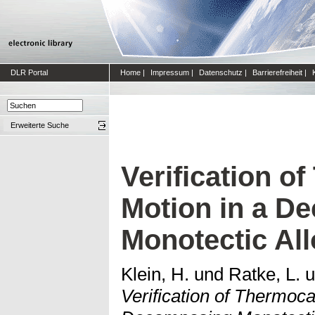
DLR Portal
Home
|
Impressum
|
Datenschutz
|
Barrierefreiheit
|
Erweiterte Suche
Verification o
Motion in a D
Monotectic All
Klein, H.
und
Ratke, L.
u
Verification of Thermoca