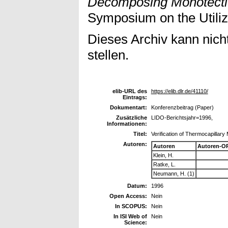
Decomposing Monotectic
Symposium on the Utiliz
Dieses Archiv kann nicht
stellen.
elib-URL des
https://elib.dlr.de/41110/
Eintrags:
Dokumentart:
Konferenzbeitrag (Paper)
Zusätzliche
LIDO-Berichtsjahr=1996,
Informationen:
Titel:
Verification of Thermocapillary
Autoren:
Autoren
Autoren-O
Klein, H.
Ratke, L.
Neumann, H. (1)
Datum:
1996
Open Access:
Nein
In SCOPUS:
Nein
In ISI Web of
Nein
Science: