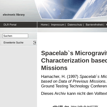
DLR Portal
Home
|
Impressum
|
Datenschutz
|
Barrierefreiheit
|
Erweiterte Suche
Spacelab`s Microgravi
Characterization base
Missions
Hamacher, H.
(1997)
Spacelab`s Mic
based on Data of Previous Missions.
Ground Testing Technology Conferen
Dieses Archiv kann nicht den Volltext
elib-URL des
https://elib.dlr.de/41199/