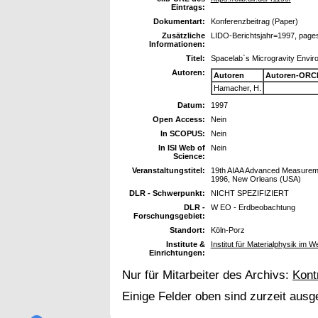
Eintrags:
Dokumentart:
Konferenzbeitrag (Paper)
Zusätzliche
LIDO-Berichtsjahr=1997, page
Informationen:
Titel:
Spacelab`s Microgravity Envir
Autoren:
Autoren
Autoren-ORCI
Hamacher, H.
Datum:
1997
Open Access:
Nein
In SCOPUS:
Nein
In ISI Web of
Nein
Science:
Veranstaltungstitel:
19th AIAA Advanced Measureme
1996, New Orleans (USA)
DLR - Schwerpunkt:
NICHT SPEZIFIZIERT
DLR -
W EO - Erdbeobachtung
Forschungsgebiet:
Standort:
Köln-Porz
Institute &
Institut für Materialphysik im W
Einrichtungen:
Nur für Mitarbeiter des Archivs:
Kont
Einige Felder oben sind zurzeit ausg