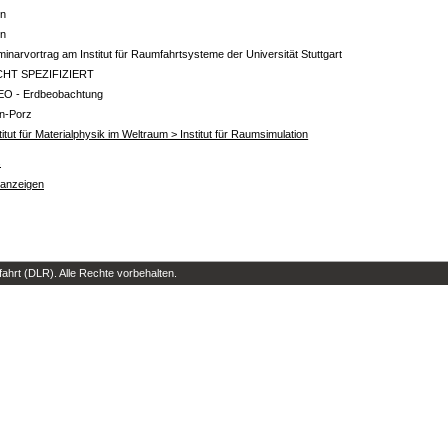
in
in
inarvortrag am Institut für Raumfahrtsysteme der Universität Stuttgart
CHT SPEZIFIZIERT
EO - Erdbeobachtung
ln-Porz
titut für Materialphysik im Weltraum > Institut für Raumsimulation
s
 anzeigen
hrt (DLR). Alle Rechte vorbehalten.