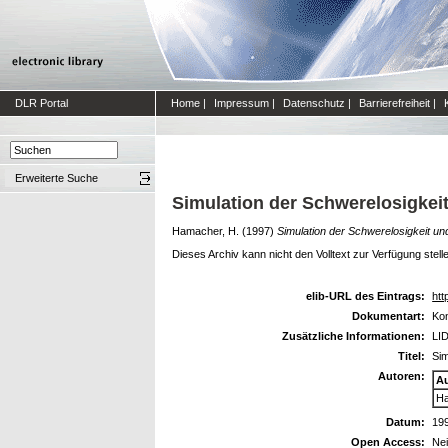
DLR Portal
Home
|
Impressum
|
Datenschutz
|
Barrierefreiheit
|
Erweiterte Suche
Simulation der Schwerelosigkeit
Hamacher, H.
(1997)
Simulation der Schwerelosigkeit und
Dieses Archiv kann nicht den Volltext zur Verfügung stell
elib-URL des Eintrags:
htt
Dokumentart:
Kon
Zusätzliche Informationen:
LID
Titel:
Sim
Autoren:
A
Ha
Datum:
19
Open Access:
Ne