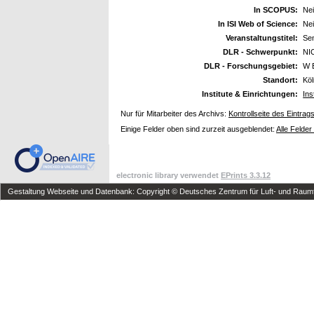
In SCOPUS:
Ne
In ISI Web of Science:
Ne
Veranstaltungstitel:
Sem
DLR - Schwerpunkt:
NI
DLR - Forschungsgebiet:
W 
Standort:
Kö
Institute & Einrichtungen:
Ins
Nur für Mitarbeiter des Archivs:
Kontrollseite des Eintrag
Einige Felder oben sind zurzeit ausgeblendet:
Alle Felder
electronic library verwendet
EPrints 3.3.12
Gestaltung Webseite und Datenbank: Copyright © Deutsches Zentrum für Luft- und Raumfa