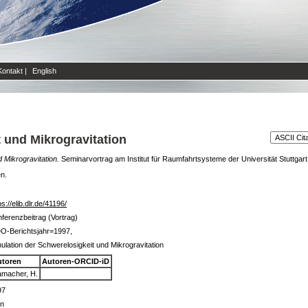
Kontakt
|
English
 und Mikrogravitation
 Mikrogravitation.
Seminarvortrag am Institut für Raumfahrtsysteme der Universität Stuttgart
en.
ps://elib.dlr.de/41196/
ferenzbeitrag (Vortrag)
O-Berichtsjahr=1997,
ulation der Schwerelosigkeit und Mikrogravitation
utoren
Autoren-ORCID-iD
macher, H.
97
in