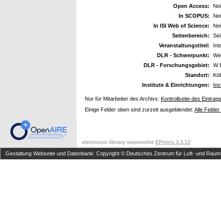
Open Access:
Ne
In SCOPUS:
Ne
In ISI Web of Science:
Ne
Seitenbereich:
Sei
Veranstaltungstitel:
Int
DLR - Schwerpunkt:
We
DLR - Forschungsgebiet:
W 
Standort:
Kö
Institute & Einrichtungen:
Ins
Nur für Mitarbeiter des Archivs:
Kontrollseite des Eintrag
Einige Felder oben sind zurzeit ausgeblendet:
Alle Felder
electronic library verwendet
EPrints 3.3.12
Gestaltung Webseite und Datenbank: Copyright © Deutsches Zentrum für Luft- und Raumfa