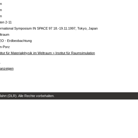
in
in
in
ten 2-11
ernational Symposium IN SPACE 97 18.-19.11.1997, Tokyo, Japan
ltraum
EO - Erdbeobachtung
ln-Porz
titut für Materialphysik im Weltraum > Institut für Raumsimulation
s
 anzeigen
hrt (DLR). Alle Rechte vorbehalten.