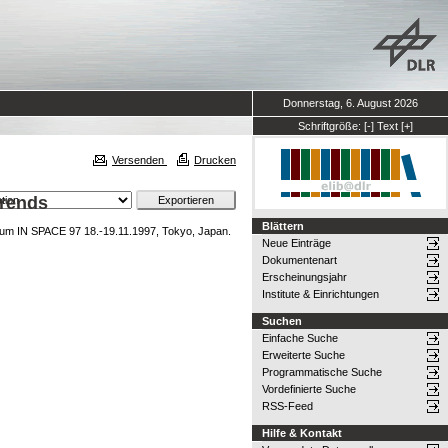
Donnerstag, 6. August 2026
Schriftgröße:
[-]
Text
[+]
Versenden
Drucken
Trends
Blättern
ium IN SPACE 97 18.-19.11.1997, Tokyo, Japan.
Neue Einträge
Dokumentenart
Erscheinungsjahr
Institute & Einrichtungen
Suchen
Einfache Suche
Erweiterte Suche
Programmatische Suche
Vordefinierte Suche
RSS-Feed
Hilfe & Kontakt