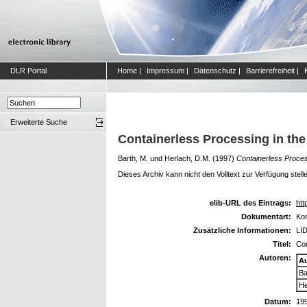
DLR Portal
Home
|
Impressum
|
Datenschutz
|
Barrierefreiheit
|
Erweiterte Suche
Containerless Processing in th
Barth, M.
und
Herlach, D.M.
(1997)
Containerless Proces
Dieses Archiv kann nicht den Volltext zur Verfügung stell
elib-URL des Eintrags:
htt
Dokumentart:
Kon
Zusätzliche Informationen:
LID
Titel:
Con
Autoren:
A
Ba
He
Datum:
19