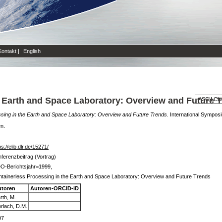
Kontakt
|
English
e Earth and Space Laboratory: Overview and Future 
sing in the Earth and Space Laboratory: Overview and Future Trends.
International Sympos
en.
ps://elib.dlr.de/15271/
ferenzbeitrag (Vortrag)
O-Berichtsjahr=1999,
tainerless Processing in the Earth and Space Laboratory: Overview and Future Trends
utoren
Autoren-ORCID-iD
rth, M.
rlach, D.M.
97