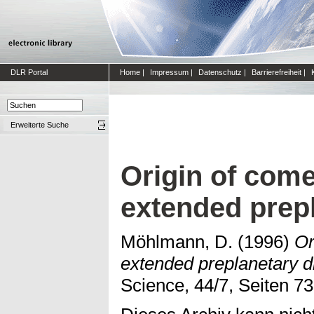
DLR Portal
Home
|
Impressum
|
Datenschutz
|
Barrierefreiheit
|
Erweiterte Suche
Origin of come
extended prepl
Möhlmann, D.
(1996)
Or
extended preplanetary d
Science, 44/7, Seiten 7