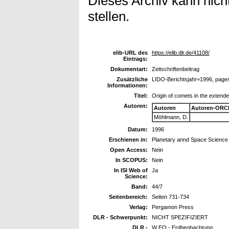
Dieses Archiv kann nicht
stellen.
elib-URL des
https://elib.dlr.de/41108/
Eintrags:
Dokumentart:
Zeitschriftenbeitrag
Zusätzliche
LIDO-Berichtsjahr=1996, page
Informationen:
Titel:
Origin of comets in the extende
Autoren:
Autoren
Autoren-ORCI
Möhlmann, D.
Datum:
1996
Erschienen in:
Planetary annd Space Science
Open Access:
Nein
In SCOPUS:
Nein
In ISI Web of
Ja
Science:
Band:
44/7
Seitenbereich:
Seiten 731-734
Verlag:
Pergamon Press
DLR - Schwerpunkt:
NICHT SPEZIFIZIERT
DLR -
W EO - Erdbeobachtung