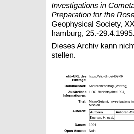
Investigations in Comet
Preparation for the Rose
Geophysical Society, X
hamburg, 25.-29.4.1995
Dieses Archiv kann nicht
stellen.
elib-URL des
https://elib.dlr.de/40979/
Eintrags:
Dokumentart:
Konferenzbeitrag (Vortrag)
Zusätzliche
LIDO-Berichtsjahr=1994,
Informationen:
Titel:
Micro-Seismic Investigations i
Mission
Autoren:
Autoren
Autoren-OR
Kochan, H. et.al.
Datum:
1994
Open Access:
Nein