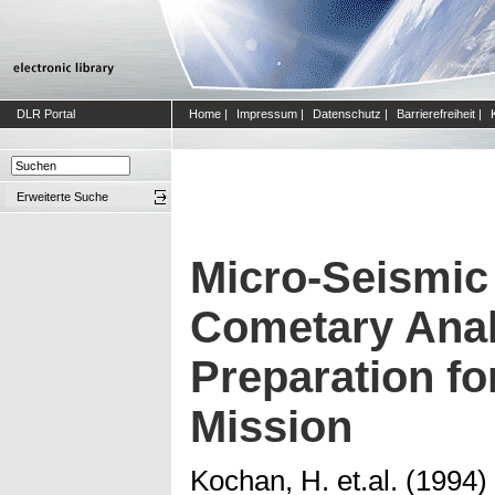
DLR Portal
Home
|
Impressum
|
Datenschutz
|
Barrierefreiheit
|
Erweiterte Suche
Micro-Seismic 
Cometary Anal
Preparation fo
Mission
Kochan, H. et.al.
(1994)