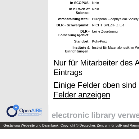
In SCOPUS:
Nein
In ISI Web of
Nein
Science:
Veranstaltungstitel:
European Geophysical Society
DLR - Schwerpunkt:
NICHT SPEZIFIZIERT
DLR -
keine Zuordnung
Forschungsgebiet:
Standort:
Köln-Porz
Institute &
Institut für Materialphysik im W
Einrichtungen:
Nur für Mitarbeiter des 
Eintrags
Einige Felder oben sind
Felder anzeigen
electronic library ver
Gestaltung Webseite und Datenbank: Copyright © Deutsches Zentrum für Luft- und Raumfa