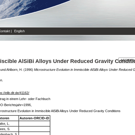
Kontakt
|
English
iscible AlSiBi Alloys Under Reduced Gravity Condit
und
Ahlborn, H.
(1996)
Microstructure Evolution in Immiscible AlSiBi Alloys Under Reduced G
en.
ps://elib.dlr.de/41162/
trag in einem Lehr- oder Fachbuch
O-Berichtsjahr=1996,
rostructure Evolution in Immiscible AlSiBi Alloys Under Reduced Gravity Conditions
utoren
Autoren-ORCID-iD
tke, L.
ees, S.
efenbach, S.