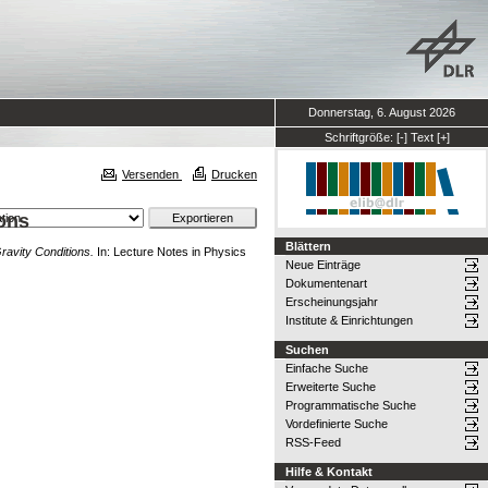
Donnerstag, 6. August 2026
Schriftgröße:
[-]
Text
[+]
Versenden
Drucken
ions
Blättern
ravity Conditions.
In: Lecture Notes in Physics
Neue Einträge
Dokumentenart
Erscheinungsjahr
Institute & Einrichtungen
Suchen
Einfache Suche
Erweiterte Suche
Programmatische Suche
Vordefinierte Suche
RSS-Feed
Hilfe & Kontakt