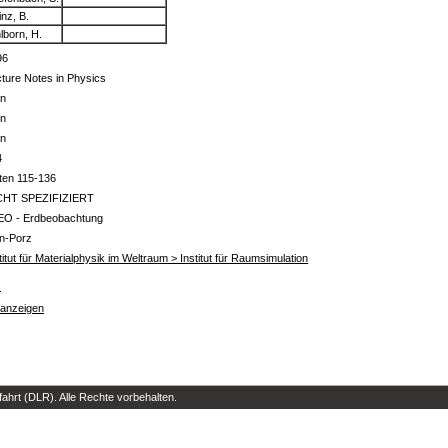
inz, B.
lborn, H.
96
ture Notes in Physics
in
in
in
4
ten 115-136
CHT SPEZIFIZIERT
EO - Erdbeobachtung
ln-Porz
titut für Materialphysik im Weltraum > Institut für Raumsimulation
s
 anzeigen
hrt (DLR). Alle Rechte vorbehalten.