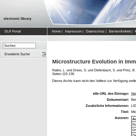
DLR Portal
Home
|
Impressum
|
Datenschutz
|
Barrierefreiheit
|
Erweiterte Suche
Microstructure Evolution in Imm
Ratke, L.
und
Drees, S.
und
Diefenbach, S.
und
Prinz, B.
Seiten 115-136.
Dieses Archiv kann nicht den Volltext zur Verfügung stell
elib-URL des Eintrags:
htt
Dokumentart:
Bei
Zusätzliche Informationen:
LID
Titel:
Mic
Autoren:
A
Ra
Dr
Di