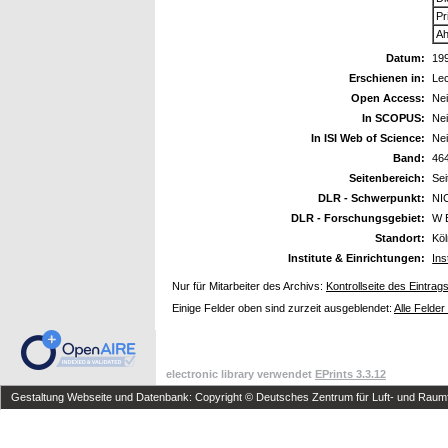
Pr
Ah
Datum:
19
Erschienen in:
Lec
Open Access:
Ne
In SCOPUS:
Ne
In ISI Web of Science:
Ne
Band:
46
Seitenbereich:
Sei
DLR - Schwerpunkt:
NI
DLR - Forschungsgebiet:
W 
Standort:
Kö
Institute & Einrichtungen:
Ins
Nur für Mitarbeiter des Archivs:
Kontrollseite des Eintrag
Einige Felder oben sind zurzeit ausgeblendet:
Alle Felder
electronic library verwendet
EPrints 3.3.12
Gestaltung Webseite und Datenbank: Copyright © Deutsches Zentrum für Luft- und Raumfa