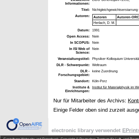
Informationen:
Titel:
Nichtgleichgewichtserstarrung 
Autoren:
Autoren
Autoren-ORC
Herlach, D. M.
Datum:
1991
Open Access:
Nein
In SCOPUS:
Nein
In ISI Web of
Nein
Science:
Veranstaltungstitel:
Physiker-Kolloquium Universitä
DLR - Schwerpunkt:
Weltraum
DLR -
keine Zuordnung
Forschungsgebiet:
Standort:
Köln-Porz
Institute &
Institut für Materialphysik im W
Einrichtungen:
Nur für Mitarbeiter des Archivs:
Kont
Einige Felder oben sind zurzeit ausg
electronic library verwendet
EPrint