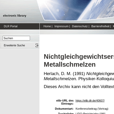
DLR Portal
Home
|
Impressum
|
Datenschutz
|
Barrierefreiheit
|
Erweiterte Suche
Nichtgleichgewichtser
Metallschmelzen
Herlach, D. M.
(1991)
Nichtgleichgew
Metallschmelzen.
Physiker-Kolloquiu
Dieses Archiv kann nicht den Volltext
elib-URL des
https://elib.dlr.de/40607/
Eintrags:
Dokumentart:
Konferenzbeitrag (Vortrag)
Zusätzliche
LIDO-Berichtsjahr=1991,