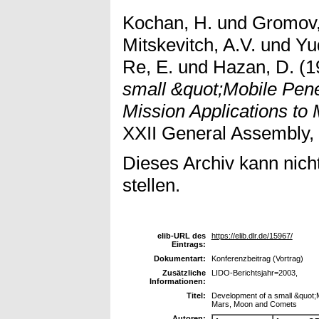
Kochan, H.
und
Gromov,
Mitskevitch, A.V.
und
Yu
Re, E.
und
Hazan, D.
(1
small &quot;Mobile Pen
Mission Applications t
XXII General Assembly, 
Dieses Archiv kann nicht
stellen.
elib-URL des
https://elib.dlr.de/15967/
Eintrags:
Dokumentart:
Konferenzbeitrag (Vortrag)
Zusätzliche
LIDO-Berichtsjahr=2003,
Informationen:
Titel:
Development of a small &quot;M
Mars, Moon and Comets
Autoren: