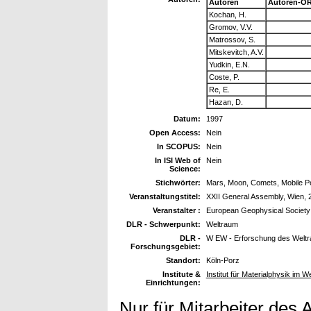
Autoren
Autoren-OR
Kochan, H.
Gromov, V.V.
Matrossov, S.
Mitskevitch, A.V.
Yudkin, E.N.
Coste, P.
Re, E.
Hazan, D.
Datum:
1997
Open Access:
Nein
In SCOPUS:
Nein
In ISI Web of
Nein
Science:
Stichwörter:
Mars, Moon, Comets, Mobile P
Veranstaltungstitel:
XXII General Assembly, Wien, 
Veranstalter :
European Geophysical Society
DLR - Schwerpunkt:
Weltraum
DLR -
W EW - Erforschung des Welt
Forschungsgebiet:
Standort:
Köln-Porz
Institute &
Institut für Materialphysik im W
Einrichtungen:
Nur für Mitarbeiter des 