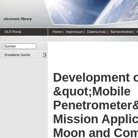
DLR Portal
Home
|
Impressum
|
Datenschutz
|
Barrierefreiheit
|
Erweiterte Suche
Development o
&quot;Mobile
Penetrometer&
Mission Applic
Moon and Com