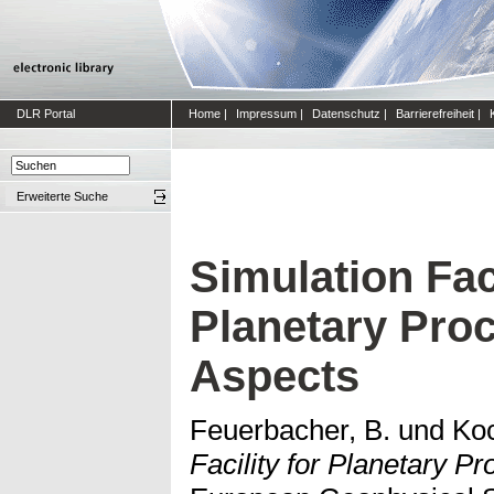
DLR Portal
Home
|
Impressum
|
Datenschutz
|
Barrierefreiheit
|
Erweiterte Suche
Simulation Faci
Planetary Pro
Aspects
Feuerbacher, B.
und
Koc
Facility for Planetary P