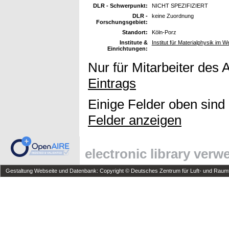
DLR - Schwerpunkt:
NICHT SPEZIFIZIERT
DLR -
keine Zuordnung
Forschungsgebiet:
Standort:
Köln-Porz
Institute &
Institut für Materialphysik im W
Einrichtungen:
Nur für Mitarbeiter des 
Eintrags
Einige Felder oben sind
Felder anzeigen
electronic library ver
Gestaltung Webseite und Datenbank: Copyright © Deutsches Zentrum für Luft- und Raumfa