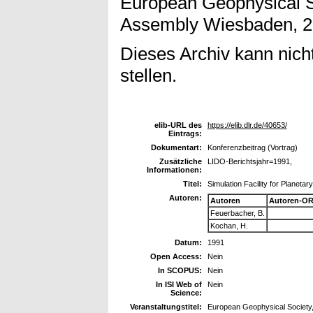
European Geophysical S
Assembly Wiesbaden, 22
Dieses Archiv kann nicht
stellen.
elib-URL des
https://elib.dlr.de/40653/
Eintrags:
Dokumentart:
Konferenzbeitrag (Vortrag)
Zusätzliche
LIDO-Berichtsjahr=1991,
Informationen:
Titel:
Simulation Facility for Planet
Autoren:
Autoren
Autoren-OR
Feuerbacher, B.
Kochan, H.
Datum:
1991
Open Access:
Nein
In SCOPUS:
Nein
In ISI Web of
Nein
Science:
Veranstaltungstitel:
European Geophysical Society