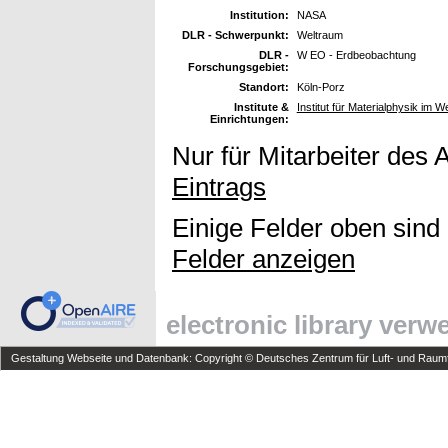
Institution:
NASA
DLR - Schwerpunkt:
Weltraum
DLR -
W EO - Erdbeobachtung
Forschungsgebiet:
Standort:
Köln-Porz
Institute &
Institut für Materialphysik im W
Einrichtungen:
Nur für Mitarbeiter des 
Eintrags
Einige Felder oben sind
Felder anzeigen
electronic library ver
Gestaltung Webseite und Datenbank: Copyright © Deutsches Zentrum für Luft- und Raumfa