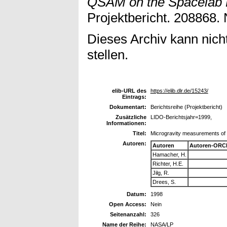
QSAM on the Spacelab 
Projektbericht. 208868.
Dieses Archiv kann nicht
stellen.
elib-URL des
https://elib.dlr.de/15243/
Eintrags:
Dokumentart:
Berichtsreihe (Projektbericht)
Zusätzliche
LIDO-Berichtsjahr=1999,
Informationen:
Titel:
Microgravity measurements of
Autoren:
Autoren
Autoren-ORCI
Hamacher, H.
Richter, H.E.
Jilg, R.
Drees, S.
Datum:
1998
Open Access:
Nein
Seitenanzahl:
326
Name der Reihe:
NASA/LP