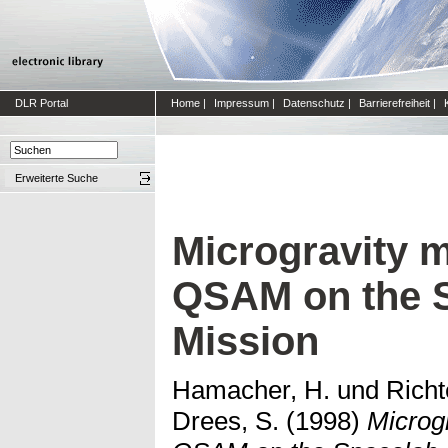
DLR Portal
Home
|
Impressum
|
Datenschutz
|
Barrierefreiheit
|
Erweiterte Suche
Microgravity 
QSAM on the 
Mission
Hamacher, H.
und
Richt
Drees, S.
(1998)
Microg