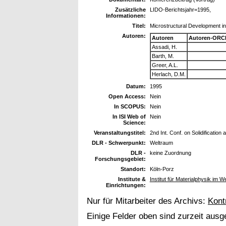
Zusätzliche
LIDO-Berichtsjahr=1995,
Informationen:
Titel:
Microstructural Development i
Autoren:
Autoren
Autoren-ORCI
Assadi, H.
Barth, M.
Greer, A.L.
Herlach, D.M.
Datum:
1995
Open Access:
Nein
In SCOPUS:
Nein
In ISI Web of
Nein
Science:
Veranstaltungstitel:
2nd Int. Conf. on Solidification
DLR - Schwerpunkt:
Weltraum
DLR -
keine Zuordnung
Forschungsgebiet:
Standort:
Köln-Porz
Institute &
Institut für Materialphysik im W
Einrichtungen:
Nur für Mitarbeiter des Archivs:
Kont
Einige Felder oben sind zurzeit ausg