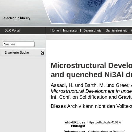
DLR Portal
Home
|
Impressum
|
Datenschutz
|
Barrierefreiheit
|
Erweiterte Suche
Microstructural Devel
and quenched Ni3Al d
Assadi, H.
und
Barth, M.
und
Greer, 
Microstructural Development in unde
Int. Conf. on Solidification and Grav
Dieses Archiv kann nicht den Volltext
elib-URL des
https://elib.dlr.de/41017/
Eintrags:
Dokumentart:
Konferenzbeitrag (Vortrag)