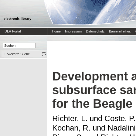
DLR Portal
Home
|
Impressum
|
Datenschutz
|
Barrierefreiheit
|
Erweiterte Suche
Development a
subsurface sa
for the Beagle
Richter, L.
und
Coste, P.
Kochan, R.
und
Nadalini