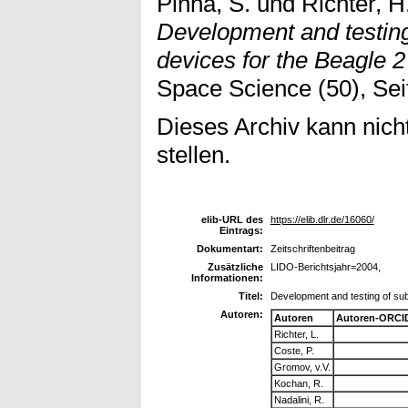
Pinna, S.
und
Richter, H
Development and testing
devices for the Beagle 2
Space Science (50), Sei
Dieses Archiv kann nicht
stellen.
elib-URL des
https://elib.dlr.de/16060/
Eintrags:
Dokumentart:
Zeitschriftenbeitrag
Zusätzliche
LIDO-Berichtsjahr=2004,
Informationen:
Titel:
Development and testing of sub
Autoren:
Autoren
Autoren-ORCI
Richter, L.
Coste, P.
Gromov, v.V.
Kochan, R.
Nadalini, R.