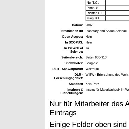
Ng. T.C.,
Pinna, S.
Richter, H.E.
Yung, K.L.
Datum:
2002
Erschienen in:
Planetary and Space Science
Open Access:
Nein
In SCOPUS:
Nein
In ISI Web of
Ja
Science:
Seitenbereich:
Seiten 903-913
Stichwörter:
Beagle 2
DLR - Schwerpunkt:
Weltraum
DLR -
W EW - Erforschung des Welt
Forschungsgebiet:
Standort:
Köln-Porz
Institute &
Institut für Materialphysik im W
Einrichtungen:
Nur für Mitarbeiter des 
Eintrags
Einige Felder oben sind