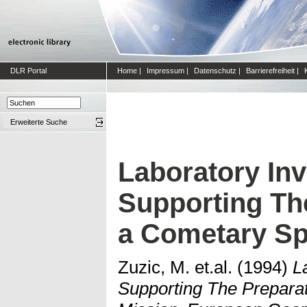
DLR Portal
Home
|
Impressum
|
Datenschutz
|
Barrierefreiheit
|
Erweiterte Suche
Laboratory Inv
Supporting Th
a Cometary Sp
Zuzic, M. et.al.
(1994)
L
Supporting The Prepara