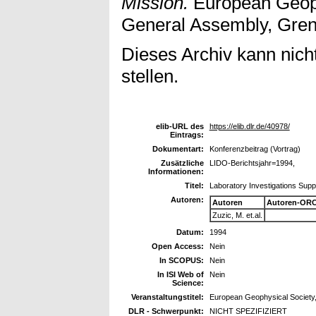
Mission.
European Geoph
General Assembly, Greno
Dieses Archiv kann nicht
stellen.
elib-URL des
https://elib.dlr.de/40978/
Eintrags:
Dokumentart:
Konferenzbeitrag (Vortrag)
Zusätzliche
LIDO-Berichtsjahr=1994,
Informationen:
Titel:
Laboratory Investigations Sup
Autoren:
Autoren
Autoren-ORC
Zuzic, M. et.al.
Datum:
1994
Open Access:
Nein
In SCOPUS:
Nein
In ISI Web of
Nein
Science:
Veranstaltungstitel:
European Geophysical Society,
DLR - Schwerpunkt:
NICHT SPEZIFIZIERT