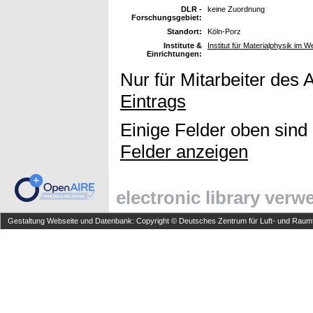
DLR -
keine Zuordnung
Forschungsgebiet:
Standort:
Köln-Porz
Institute &
Institut für Materialphysik im W
Einrichtungen:
Nur für Mitarbeiter des 
Eintrags
Einige Felder oben sind
Felder anzeigen
electronic library ver
Gestaltung Webseite und Datenbank: Copyright © Deutsches Zentrum für Luft- und Raumfa