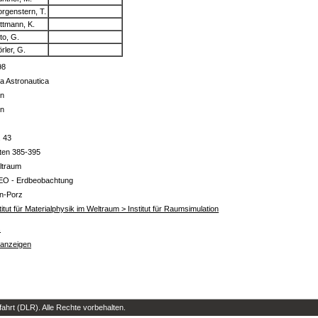
rgenstern, T.
ttmann, K.
to, G.
rler, G.
98
a Astronautica
in
in
. 43
ten 385-395
ltraum
EO - Erdbeobachtung
ln-Porz
titut für Materialphysik im Weltraum > Institut für Raumsimulation
s
 anzeigen
hrt (DLR). Alle Rechte vorbehalten.