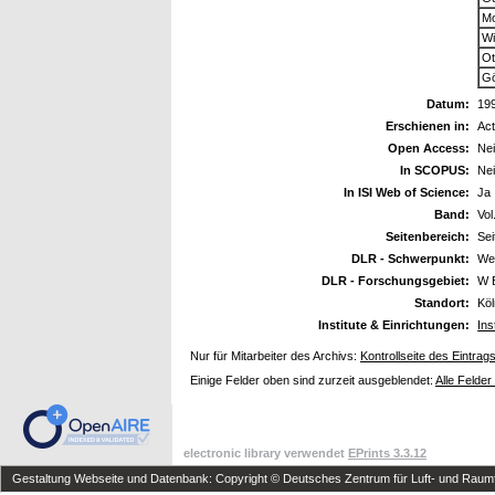
Mo
Wi
Ot
Gö
Datum:
19
Erschienen in:
Act
Open Access:
Ne
In SCOPUS:
Ne
In ISI Web of Science:
Ja
Band:
Vol
Seitenbereich:
Sei
DLR - Schwerpunkt:
We
DLR - Forschungsgebiet:
W 
Standort:
Kö
Institute & Einrichtungen:
Ins
Nur für Mitarbeiter des Archivs:
Kontrollseite des Eintrag
Einige Felder oben sind zurzeit ausgeblendet:
Alle Felder
electronic library verwendet
EPrints 3.3.12
Gestaltung Webseite und Datenbank: Copyright © Deutsches Zentrum für Luft- und Raumfa