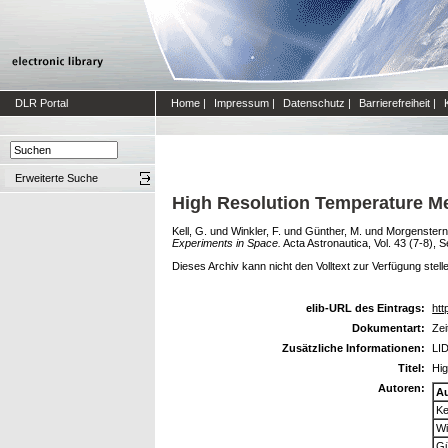
DLR Portal
Home
|
Impressum
|
Datenschutz
|
Barrierefreiheit
|
Erweiterte Suche
High Resolution Temperature Me
Kell, G.
und
Winkler, F.
und
Günther, M.
und
Morgenstern,
Experiments in Space.
Acta Astronautica, Vol. 43 (7-8), 
Dieses Archiv kann nicht den Volltext zur Verfügung stell
elib-URL des Eintrags:
htt
Dokumentart:
Zei
Zusätzliche Informationen:
LID
Titel:
Hig
Autoren:
A
Ke
Wi
Gü