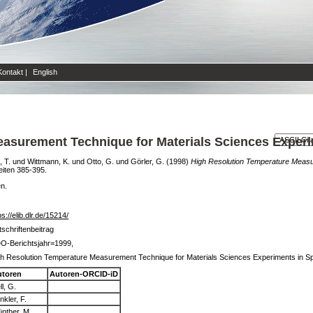
Kontakt
|
English
asurement Technique for Materials Sciences Exper
 T.
und
Wittmann, K.
und
Otto, G.
und
Görler, G.
(1998)
High Resolution Temperature Measu
Seiten 385-395.
en.
ps://elib.dlr.de/15214/
tschriftenbeitrag
O-Berichtsjahr=1999,
h Resolution Temperature Measurement Technique for Materials Sciences Experiments in S
utoren
Autoren-ORCID-iD
ll, G.
nkler, F.
nther, M.