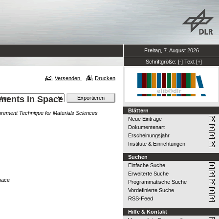
Freitag, 7. August 2026
Schriftgröße:
[-]
Text
[+]
Versenden
Drucken
iments in Space
Blättern
rement Technique for Materials Sciences
Neue Einträge
Dokumentenart
Erscheinungsjahr
Institute & Einrichtungen
Suchen
Einfache Suche
Erweiterte Suche
pace
Programmatische Suche
Vordefinierte Suche
RSS-Feed
Hilfe & Kontakt