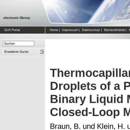
DLR Portal
Home
|
Impressum
|
Datenschutz
|
Barrierefreiheit
|
Erweiterte Suche
Thermocapilla
Droplets of a
Binary Liquid 
Closed-Loop Mi
Braun, B.
und
Klein, H.