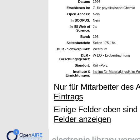
Datum:
1996
Erschienen in:
Z. für physikalische Chemie
Open Access:
Nein
In SCOPUS:
Nein
In ISI Web of
Ja
Science:
Band:
193
Seitenbereich:
Seiten 175-184
DLR - Schwerpunkt:
Weltraum
DLR -
W EO - Erdbeobachtung
Forschungsgebiet:
Standort:
Köln-Porz
Institute &
Institut für Materialphysik im W
Einrichtungen:
Nur für Mitarbeiter des 
Eintrags
Einige Felder oben sind
Felder anzeigen
electronic library ver