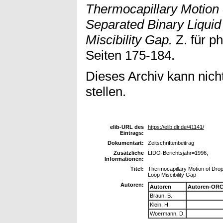
Thermocapillary Motion 
Separated Binary Liquid
Miscibility Gap.
Z. für p
Seiten 175-184.
Dieses Archiv kann nicht
stellen.
elib-URL des
https://elib.dlr.de/41141/
Eintrags:
Dokumentart:
Zeitschriftenbeitrag
Zusätzliche
LIDO-Berichtsjahr=1996,
Informationen:
Titel:
Thermocapillary Motion of Drop
Loop Miscibility Gap
Autoren:
Autoren
Autoren-ORC
Braun, B.
Klein, H.
Woermann, D.