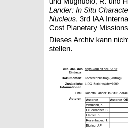
und
Mugnuolo, R.
und
H
Lander: In Situ Characte
Nucleus.
3rd IAA Intern
Cost Planetary Mission
Dieses Archiv kann nicht
stellen.
elib-URL des
https://elib.dlr.de/15370/
Eintrags:
Dokumentart:
Konferenzbeitrag (Vortrag)
Zusätzliche
LIDO-Berichtsjahr=1999,
Informationen:
Titel:
Rosetta Lander: In Situ Charac
Autoren:
Autoren
Autoren-OR
Wittmann, K.
Feuerbacher, B.
Ulamec, S.
Rosenbauer, H.
Bibring, J.P.