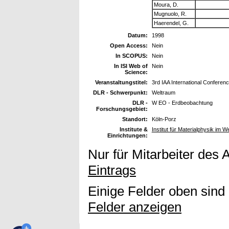
Moura, D.
Mugnuolo, R.
Haerendel, G.
Datum:
1998
Open Access:
Nein
In SCOPUS:
Nein
In ISI Web of
Nein
Science:
Veranstaltungstitel:
3rd IAA International Confere
DLR - Schwerpunkt:
Weltraum
DLR -
W EO - Erdbeobachtung
Forschungsgebiet:
Standort:
Köln-Porz
Institute &
Institut für Materialphysik im W
Einrichtungen:
Nur für Mitarbeiter des 
Eintrags
Einige Felder oben sind
Felder anzeigen