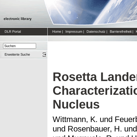
DLR Portal
Home
|
Impressum
|
Datenschutz
|
Barrierefreiheit
|
Erweiterte Suche
Rosetta Lander
Characterizati
Nucleus
Wittmann, K.
und
Feuerb
und
Rosenbauer, H.
un