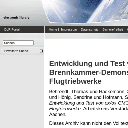
DLR Portal
Home
|
Impressum
|
Datenschutz
|
Barrierefreiheit
|
Erweiterte Suche
Entwicklung und Test
Brennkammer-Demonst
Flugtriebwerke
Behrendt, Thomas
und
Hackemann, 
und
Hönig, Sandrine
und
Hofmann, S
Entwicklung und Test von ox/ox CM
Flugtriebwerke.
Arbeitskreis Verstär
Aachen.
Dieses Archiv kann nicht den Volltext