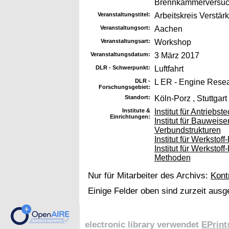
Brennkammerversuch
Veranstaltungstitel:
Arbeitskreis Verstär
Veranstaltungsort:
Aachen
Veranstaltungsart:
Workshop
Veranstaltungsdatum:
3 März 2017
DLR - Schwerpunkt:
Luftfahrt
DLR -
L ER - Engine Rese
Forschungsgebiet:
Standort:
Köln-Porz , Stuttgart
Institute &
Institut für Antrieb
Einrichtungen:
Institut für Bauweis
Verbundstrukturen
Institut für Werksto
Institut für Werksto
Methoden
Nur für Mitarbeiter des Archivs:
Kont
Einige Felder oben sind zurzeit ausg
electronic library verwendet
EPrint