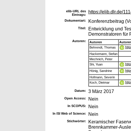
elib-URL des
https://elib.dlr.de/11
Eintrags:
Dokumentart:
Konferenzbeitrag (Vo
Titel:
Entwicklung und Te
Demonstratoren für 
Autoren:
Autoren
Autore
http
Behrendt, Thomas
Hackemann, Stefan
Mechnich, Peter
http
Shi, Yuan
http
Hönig, Sandrine
Hofmann, Severin
http
Koch, Dietmar
Datum:
3 März 2017
Open Access:
Nein
In SCOPUS:
Nein
In ISI Web of Science:
Nein
Stichwörter:
Keramischer Faserve
Brennkammer-Ausleg