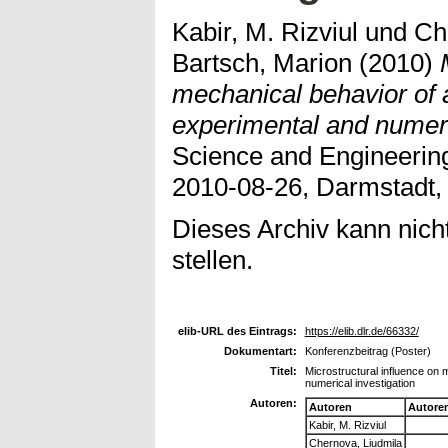
Kabir, M. Rizviul
und
Ch
Bartsch, Marion
(2010)
mechanical behavior of a
experimental and numeric
Science and Engineerin
2010-08-26, Darmstadt,
Dieses Archiv kann nicht
stellen.
elib-URL des Eintrags:
https://elib.dlr.de/66332/
Dokumentart:
Konferenzbeitrag (Poster)
Titel:
Microstructural influence on 
numerical investigation
Autoren:
Autoren
Autore
Kabir, M. Rizviul
Chernova, Liudmila