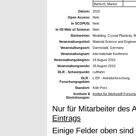
Bartsch, Marion
Datum:
2010
Open Access:
Nein
In SCOPUS:
Nein
In ISI Web of Science:
Nein
Stichwörter:
Modeling, Crystal Plasticity, Mu
Veranstaltungstitel:
Material Science and Engine
Veranstaltungsort:
Darmstadt, Germany
Veranstaltungsart:
internationale Konferenz
Veranstaltungsbeginn:
24 August 2010
Veranstaltungsende:
26 August 2010
DLR - Schwerpunkt:
Luftfahrt
DLR -
L ER - Antriebsforschung
Forschungsgebiet:
Standort:
Köln-Porz
Institute &
Institut für Werkstoff-Forsc
Einrichtungen:
Nur für Mitarbeiter des 
Eintrags
Einige Felder oben sind