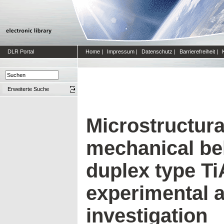
DLR Portal
Home
|
Impressum
|
Datenschutz
|
Barrierefreiheit
|
Erweiterte Suche
Microstructura
mechanical beh
duplex type TiA
experimental 
investigation