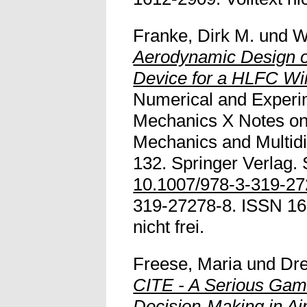
Franke, Dirk M.
und
W
Aerodynamic Design o
Device for a HLFC Wi
Numerical and Experim
Mechanics X Notes on
Mechanics and Multidi
132. Springer Verlag. 
10.1007/978-3-319-2
319-27278-8. ISSN 161
nicht frei.
Freese, Maria
und
Dre
CITE - A Serious Gam
Decision-Making in Ai