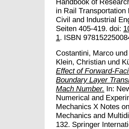
Handbook of Research
in Rail Transportatio
Civil and Industrial En
Seiten 405-419. doi:
1
1
. ISBN 9781522500841
Costantini, Marco
un
Klein, Christian
und
Kü
Effect of Forward-Fac
Boundary Layer Transi
Mach Number.
In: New
Numerical and Experim
Mechanics X Notes on
Mechanics and Multidi
132. Springer Internat