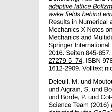
adaptive lattice Boltz
wake fields behind win
Results in Numerical 
Mechanics X Notes on
Mechanics and Multidi
Springer International
2016. Seiten 845-857.
27279-5_74
. ISBN 97
1612-2909. Volltext nic
Deleuil, M.
und
Moutou
und
Aigrain, S.
und
Bo
und
Borde, P.
und
CoR
Science Team
(2016)