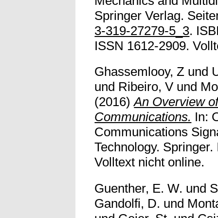
Mechanics and Multidi
Springer Verlag. Seite
3-319-27279-5_3
. IS
ISSN 1612-2909. Vollte
Ghassemlooy, Z
und
U
und
Ribeiro, V
und
Mol
(2016)
An Overview of
Communications.
In: 
Communications Sign
Technology. Springer
Volltext nicht online.
Guenther, E. W.
und
S
Gandolfi, D.
und
Monta