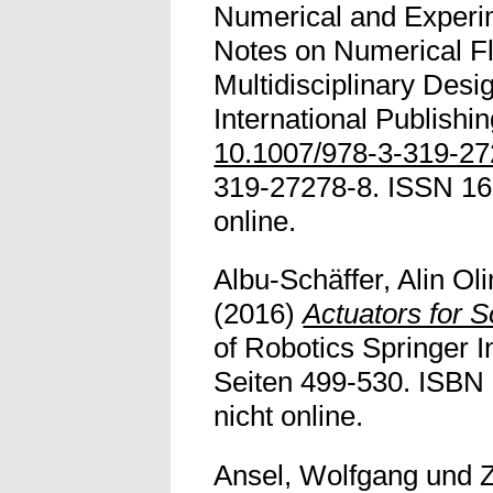
Numerical and Experi
Notes on Numerical F
Multidisciplinary Desi
International Publishi
10.1007/978-3-319-2
319-27278-8. ISSN 161
online.
Albu-Schäffer, Alin Ol
(2016)
Actuators for S
of Robotics Springer I
Seiten 499-530. ISBN
nicht online.
Ansel, Wolfgang
und
Z