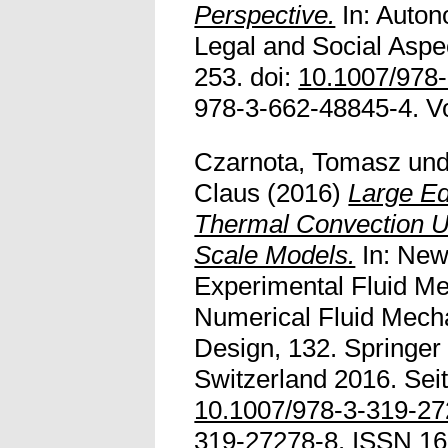
Perspective.
In: Auton
Legal and Social Aspe
253. doi:
10.1007/978
978-3-662-48845-4. Vol
Czarnota, Tomasz
un
Claus
(2016)
Large Ed
Thermal Convection Us
Scale Models.
In: New
Experimental Fluid M
Numerical Fluid Mecha
Design, 132. Springer 
Switzerland 2016. Seit
10.1007/978-3-319-2
319-27278-8. ISSN 161