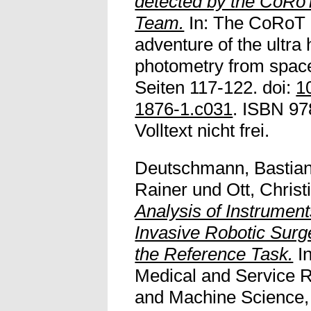
detected by the CoRo
Team.
In: The CoRoT 
adventure of the ultra 
photometry from spac
Seiten 117-122. doi:
1
1876-1.c031
. ISBN 97
Volltext nicht frei.
Deutschmann, Bastia
Rainer
und
Ott, Christ
Analysis of Instrument
Invasive Robotic Surge
the Reference Task.
In
Medical and Service
and Machine Science, 