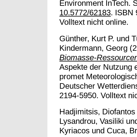
Environment InTech. S
10.5772/62183
. ISBN
Volltext nicht online.
Günther, Kurt P.
und
T
Kindermann, Georg
(2
Biomasse-Ressourcen
Aspekte der Nutzung 
promet Meteorologisch
Deutscher Wetterdiens
2194-5950. Volltext nic
Hadjimitsis, Diofantos
Lysandrou, Vasiliki
un
Kyriacos
und
Cuca, B