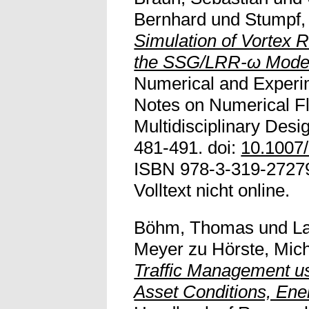
Bernhard
und
Stumpf,
Simulation of Vortex 
the SSG/LRR-ω Mode
Numerical and Experi
Notes on Numerical F
Multidisciplinary Desi
481-491. doi:
10.1007
ISBN 978-3-319-27279
Volltext nicht online.
Böhm, Thomas
und
L
Meyer zu Hörste, Mic
Traffic Management us
Asset Conditions, Ene