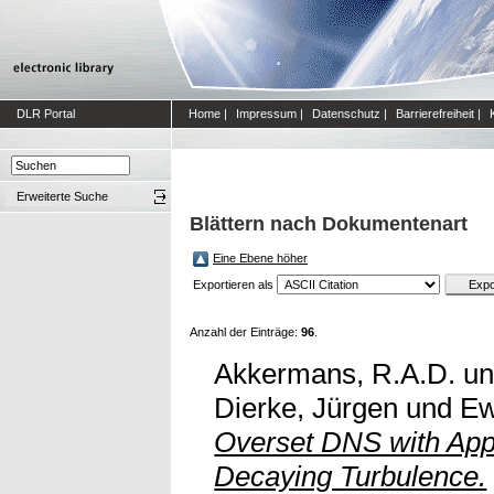
DLR Portal
Home
|
Impressum
|
Datenschutz
|
Barrierefreiheit
|
Erweiterte Suche
Blättern nach Dokumentenart
Eine Ebene höher
Exportieren als
Anzahl der Einträge:
96
.
Akkermans, R.A.D.
u
Dierke, Jürgen
und
Ew
Overset DNS with App
Decaying Turbulence.