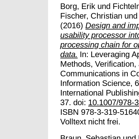
Borg, Erik
und
Fichte
Fischer, Christian
un
(2016)
Design and imp
usability processor in
processing chain for o
data.
In: Leveraging Ap
Methods, Verification,
Communications in C
Information Science, 
International Publishi
37. doi:
10.1007/978-
ISBN 978-3-319-51640
Volltext nicht frei.
Braun, Sebastian
und