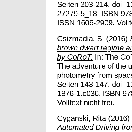
Seiten 203-214. doi:
1
27279-5_18
. ISBN 97
ISSN 1606-2909. Volltex
Csizmadia, S.
(2016)
brown dwarf regime ar
by CoRoT.
In: The Co
The adventure of the u
photometry from spac
Seiten 143-147. doi:
1
1876-1.c036
. ISBN 97
Volltext nicht frei.
Cyganski, Rita
(2016
Automated Driving fr