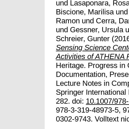
und
Lasaponara, Ros
Biscione, Marilisa
un
Ramon
und
Cerra, Da
und
Gessner, Ursula
u
Schreier, Gunter
(201
Sensing Science Cente
Activities of ATHENA P
Heritage. Progress in 
Documentation, Preser
Lecture Notes in Comp
Springer International
282. doi:
10.1007/978
978-3-319-48973-5, 9
0302-9743. Volltext nic