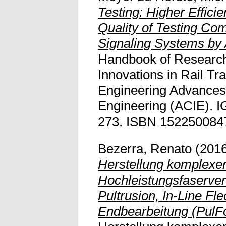
Testing: Higher Effic
Quality of Testing Co
Signaling Systems by
Handbook of Researc
Innovations in Rail Tr
Engineering Advances i
Engineering (ACIE). IG
273. ISBN 1522500847. 
Bezerra, Renato
(201
Herstellung komplexe
Hochleistungsfaserver
Pultrusion, In-Line F
Endbearbeitung (PulF