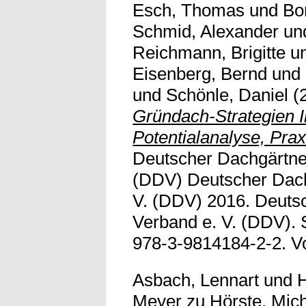
Esch, Thomas
und
Bo
Schmid, Alexander
un
Reichmann, Brigitte
u
Eisenberg, Bernd
und
und
Schönle, Daniel
(
Gründach-Strategien I
Potentialanalyse, Prax
Deutscher Dachgärtne
(DDV) Deutscher Dach
V. (DDV) 2016. Deuts
Verband e. V. (DDV). 
978-3-9814184-2-2. Voll
Asbach, Lennart
und
H
Meyer zu Hörste, Mic