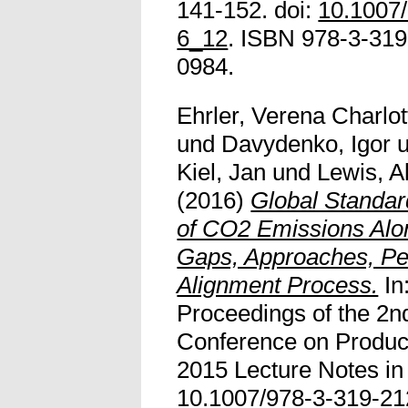
141-152. doi:
10.1007
6_12
. ISBN 978-3-319
0984.
Ehrler, Verena Charlot
und
Davydenko, Igor
Kiel, Jan
und
Lewis, A
(2016)
Global Standard
of CO2 Emissions Alon
Gaps, Approaches, Per
Alignment Process.
In
Proceedings of the 2nd
Conference on Producti
2015 Lecture Notes in 
10.1007/978-3-319-2