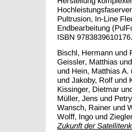
Herstellung komplexe
Hochleistungsfaserver
Pultrusion, In-Line F
Endbearbeitung (PulF
ISBN 9783839610176. V
Bischl, Hermann
und
Geissler, Matthias
un
und
Hein, Matthias A.
und
Jakoby, Rolf
und
Kissinger, Dietmar
un
Müller, Jens
und
Petry
Wansch, Rainer
und
W
Wolff, Ingo
und
Ziegle
Zukunft der Satellite