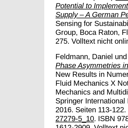
Potential to Implemen
Supply – A German Pe
Sensing for Sustainabi
Group, Boca Raton, Fl
275. Volltext nicht onli
Feldmann, Daniel
un
Phase Asymmetries in 
New Results in Numer
Fluid Mechanics X Not
Mechanics and Multidi
Springer International
2016. Seiten 113-122.
27279-5_10
. ISBN 97
1612-2909. Volltext nic