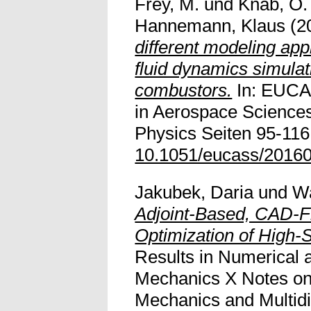
Frey, M.
und
Knab, O.
Hannemann, Klaus
(2
different modeling ap
fluid dynamics simulat
combustors.
In: EUCA
in Aerospace Sciences
Physics Seiten 95-116.
10.1051/eucass/2016
Jakubek, Daria
und
Wa
Adjoint-Based, CAD-
Optimization of High-
Results in Numerical 
Mechanics X Notes on
Mechanics and Multidi