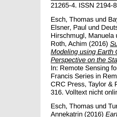
21265-4. ISSN 2194-891
Esch, Thomas
und
Ba
Elsner, Paul
und
Deuts
Hirschmugl, Manuela
Roth, Achim
(2016)
Su
Modeling using Earth
Perspective on the St
In: Remote Sensing for
Francis Series in Rem
CRC Press, Taylor & F
316. Volltext nicht onli
Esch, Thomas
und
Tu
Annekatrin
(2016)
Ear