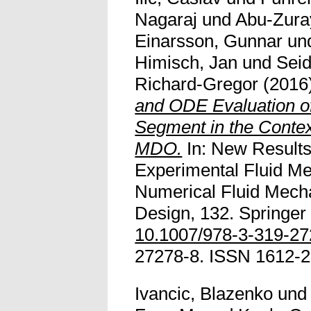
Nagaraj
und
Abu-Zur
Einarsson, Gunnar
un
Himisch, Jan
und
Seid
Richard-Gregor
(2016
and ODE Evaluation of
Segment in the Context
MDO.
In: New Results
Experimental Fluid M
Numerical Fluid Mecha
Design, 132. Springer 
10.1007/978-3-319-2
27278-8. ISSN 1612-290
Ivancic, Blazenko
un