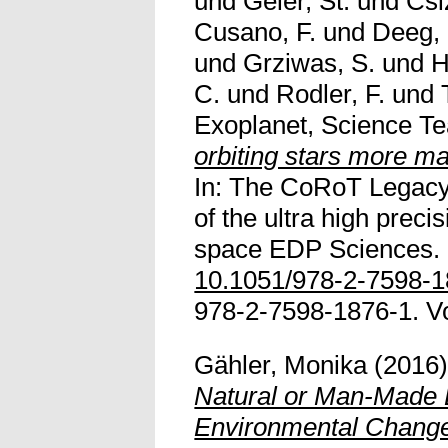
und
Geier, St.
und
Csi
Cusano, F.
und
Deeg, 
und
Grziwas, S.
und
H
C.
und
Rodler, F.
und
Exoplanet, Science T
orbiting stars more ma
In: The CoRoT Legacy
of the ultra high prec
space EDP Sciences. S
10.1051/978-2-7598-1
978-2-7598-1876-1. Voll
Gähler, Monika
(2016
Natural or Man-Made 
Environmental Chang