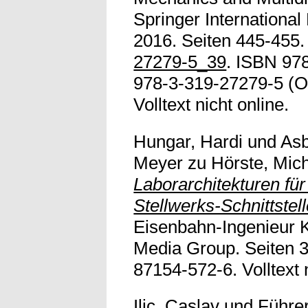
Springer International
2016. Seiten 445-455.
27279-5_39
. ISBN 978
978-3-319-27279-5 (O
Volltext nicht online.
Hungar, Hardi
und
Asb
Meyer zu Hörste, Mic
Laborarchitekturen für
Stellwerks-Schnittstell
Eisenbahn-Ingenieur
Media Group. Seiten 
87154-572-6. Volltext n
Ilic, Caslav
und
Führer