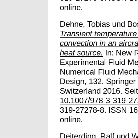
online.
Dehne, Tobias
und
Bo
Transient temperature 
convection in an aircr
heat source.
In: New R
Experimental Fluid M
Numerical Fluid Mecha
Design, 132. Springer 
Switzerland 2016. Seit
10.1007/978-3-319-2
319-27278-8. ISSN 161
online.
Deiterding, Ralf
und
W