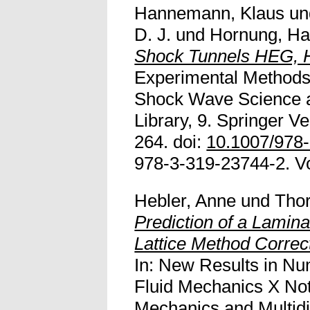
Hannemann, Klaus
u
D. J.
und
Hornung, Ha
Shock Tunnels HEG, H
Experimental Method
Shock Wave Science 
Library, 9. Springer V
264. doi:
10.1007/978
978-3-319-23744-2. Vol
Hebler, Anne
und
Tho
Prediction of a Lamina
Lattice Method Correc
In: New Results in Nu
Fluid Mechanics X Not
Mechanics and Multidi