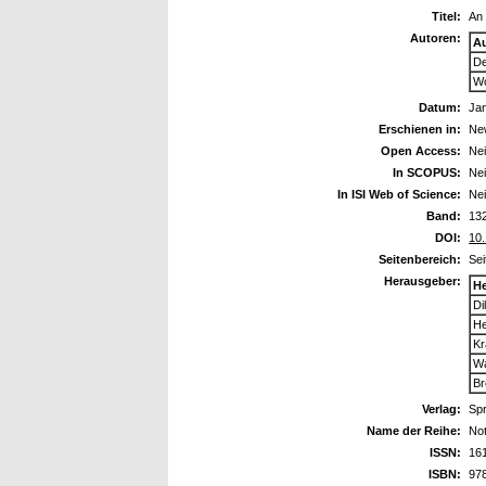
Titel:
An 
Autoren:
A
De
Wo
Datum:
Ja
Erschienen in:
New
Open Access:
Ne
In SCOPUS:
Ne
In ISI Web of Science:
Ne
Band:
13
DOI:
10
Seitenbereich:
Sei
Herausgeber:
H
Di
He
Kr
Wa
Br
Verlag:
Spr
Name der Reihe:
Not
ISSN:
16
ISBN:
97