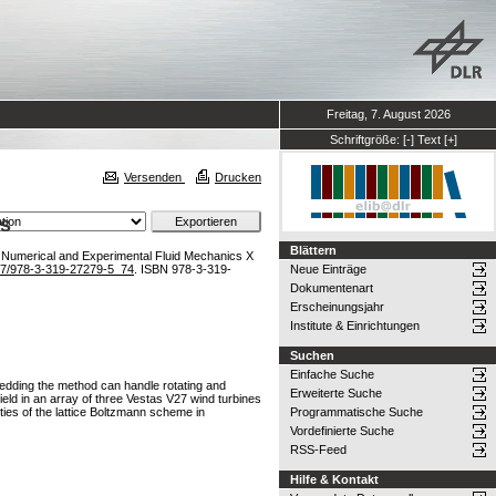
Freitag, 7. August 2026
Schriftgröße:
[-]
Text
[+]
Versenden
Drucken
es
Blättern
 Numerical and Experimental Fluid Mechanics X
7/978-3-319-27279-5_74
. ISBN 978-3-319-
Neue Einträge
Dokumentenart
Erscheinungsjahr
Institute & Einrichtungen
Suchen
Einfache Suche
bedding the method can handle rotating and
Erweiterte Suche
ield in an array of three Vestas V27 wind turbines
rties of the lattice Boltzmann scheme in
Programmatische Suche
Vordefinierte Suche
RSS-Feed
Hilfe & Kontakt