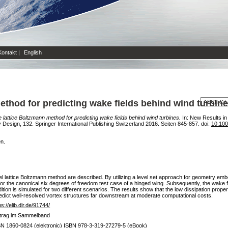
Kontakt
|
English
ethod for predicting wake fields behind wind turbin
 lattice Boltzmann method for predicting wake fields behind wind turbines.
In: New Results in
 Design, 132. Springer International Publishing Switzerland 2016. Seiten 845-857. doi:
10.100
en.
el lattice Boltzmann method are described. By utilizing a level set approach for geometry em
for the canonical six degrees of freedom test case of a hinged wing. Subsequently, the wake f
ition is simulated for two different scenarios. The results show that the low dissipation prope
edict well-resolved vortex structures far downstream at moderate computational costs.
ps://elib.dlr.de/91744/
itrag im Sammelband
N 1860-0824 (elektronic) ISBN 978-3-319-27279-5 (eBook)