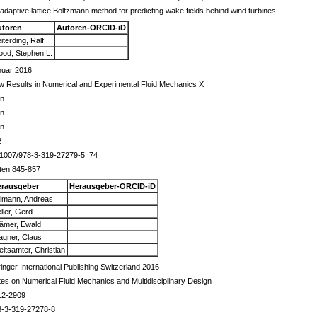
adaptive lattice Boltzmann method for predicting wake fields behind wind turbines
utoren
Autoren-ORCID-iD
iterding, Ralf
od, Stephen L.
nuar 2016
 Results in Numerical and Experimental Fluid Mechanics X
in
in
in
2
.1007/978-3-319-27279-5_74
ten 845-857
erausgeber
Herausgeber-ORCID-iD
llmann, Andreas
ller, Gerd
ämer, Ewald
gner, Claus
eitsamter, Christian
inger International Publishing Switzerland 2016
es on Numerical Fluid Mechanics and Multidisciplinary Design
12-2909
8-3-319-27278-8