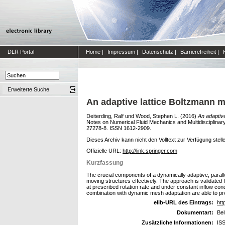
DLR Portal
Home
|
Impressum
|
Datenschutz
|
Barrierefreiheit
|
Erweiterte Suche
An adaptive lattice Boltzmann m
Deiterding, Ralf
und
Wood, Stephen L.
(2016)
An adaptive
Notes on Numerical Fluid Mechanics and Multidisciplinary
27278-8. ISSN 1612-2909.
Dieses Archiv kann nicht den Volltext zur Verfügung stell
Offizielle URL:
http://link.springer.com
Kurzfassung
The crucial components of a dynamically adaptive, parall
moving structures effectively. The approach is validated 
at prescribed rotation rate and under constant inflow cond
combination with dynamic mesh adaptation are able to pr
elib-URL des Eintrags:
htt
Dokumentart:
Be
Zusätzliche Informationen:
ISS