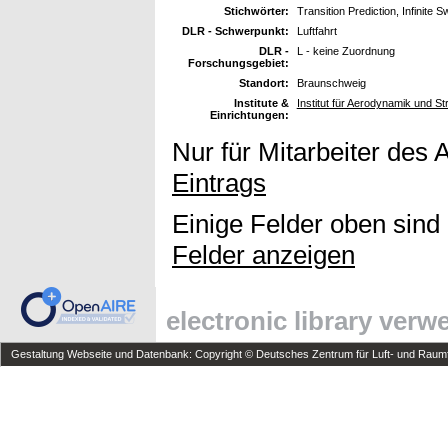
Stichwörter:
Transition Prediction, Infinit
DLR - Schwerpunkt:
Luftfahrt
DLR -
L - keine Zuordnung
Forschungsgebiet:
Standort:
Braunschweig
Institute &
Institut für Aerodynamik und S
Einrichtungen:
Nur für Mitarbeiter des 
Eintrags
Einige Felder oben sind
Felder anzeigen
electronic library ver
Gestaltung Webseite und Datenbank: Copyright © Deutsches Zentrum für Luft- und Raumfa