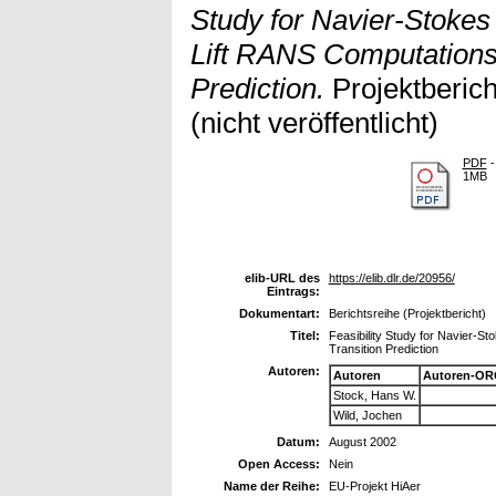
Study for Navier-Stokes
Lift RANS Computations 
Prediction.
Projektberich
(nicht veröffentlicht)
PDF
-
1MB
elib-URL des
https://elib.dlr.de/20956/
Eintrags:
Dokumentart:
Berichtsreihe (Projektbericht)
Titel:
Feasibility Study for Navier-S
Transition Prediction
Autoren:
Autoren
Autoren-OR
Stock, Hans W.
Wild, Jochen
Datum:
August 2002
Open Access:
Nein
Name der Reihe:
EU-Projekt HiAer