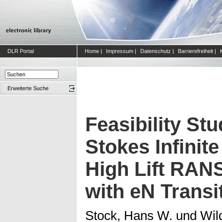
DLR Portal
Home
|
Impressum
|
Datenschutz
|
Barrierefreiheit
|
Erweiterte Suche
Feasibility Stu
Stokes Infinit
High Lift RAN
with eN Transi
Stock, Hans W.
und
Wil