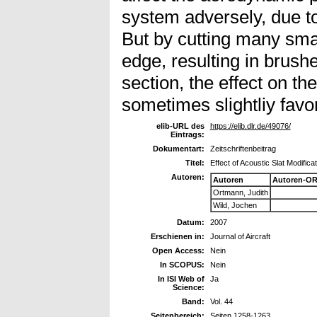
system adversely, due to
But by cutting many small
edge, resulting in brush
section, the effect on the
sometimes slightliy favo
elib-URL des
https://elib.dlr.de/49076/
Eintrags:
Dokumentart:
Zeitschriftenbeitrag
Titel:
Effect of Acoustic Slat Modific
Autoren:
Autoren
Autoren-OR
Ortmann, Judith
Wild, Jochen
Datum:
2007
Erschienen in:
Journal of Aircraft
Open Access:
Nein
In SCOPUS:
Nein
In ISI Web of
Ja
Science:
Band:
Vol. 44
Seitenbereich:
Seiten 1258-1263