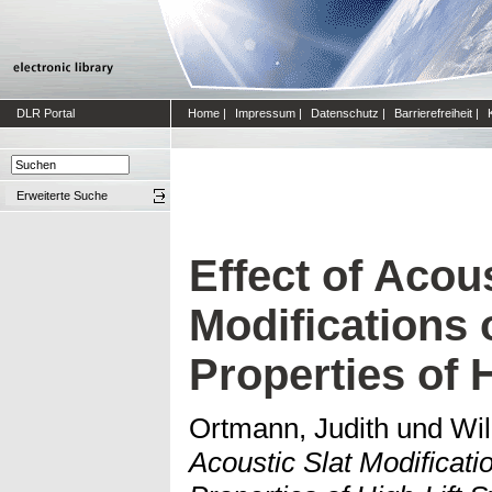
DLR Portal
Home
|
Impressum
|
Datenschutz
|
Barrierefreiheit
|
Erweiterte Suche
Effect of Acous
Modifications
Properties of 
Ortmann, Judith
und
Wil
Acoustic Slat Modificat