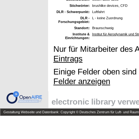
Stichwörter:
brushlike devices, CFD
DLR - Schwerpunkt:
Luftfahrt
DLR -
L - keine Zuordnung
Forschungsgebiet:
Standort:
Braunschweig
Institute &
Institut für Aerodynamik und S
Einrichtungen:
Nur für Mitarbeiter des 
Eintrags
Einige Felder oben sind
Felder anzeigen
electronic library ver
Gestaltung Webseite und Datenbank: Copyright © Deutsches Zentrum für Luft- und Raumfa