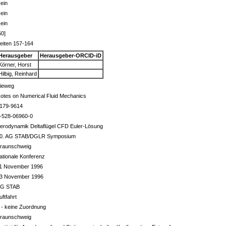
ein
ein
ein
60]
eiten 157-164
Herausgeber
Herausgeber-ORCID-iD
Körner, Horst
Hilbig, Reinhard
ieweg
otes on Numerical Fluid Mechanics
179-9614
-528-06960-0
erodynamik Deltaflügel CFD Euler-Lösung
0. AG STAB/DGLR Symposium
raunschweig
ationale Konferenz
1 November 1996
3 November 1996
G STAB
uftfahrt
 - keine Zuordnung
raunschweig