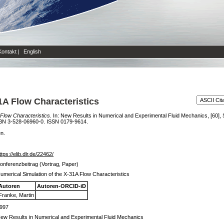
Kontakt
|
English
1A Flow Characteristics
Flow Characteristics.
In: New Results in Numerical and Experimental Fluid Mechanics, [60]
SBN 3-528-06960-0. ISSN 0179-9614.
en.
ttps://elib.dlr.de/22462/
onferenzbeitrag (Vortrag, Paper)
umerical Simulation of the X-31A Flow Characteristics
Autoren
Autoren-ORCID-iD
Franke, Martin
997
ew Results in Numerical and Experimental Fluid Mechanics