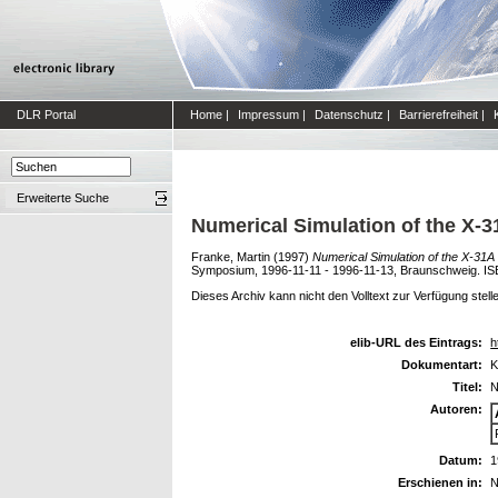
DLR Portal
Home
|
Impressum
|
Datenschutz
|
Barrierefreiheit
|
Erweiterte Suche
Numerical Simulation of the X-3
Franke, Martin
(1997)
Numerical Simulation of the X-31A 
Symposium, 1996-11-11 - 1996-11-13, Braunschweig. I
Dieses Archiv kann nicht den Volltext zur Verfügung stell
elib-URL des Eintrags:
h
Dokumentart:
K
Titel:
N
Autoren:
Datum:
1
Erschienen in:
N