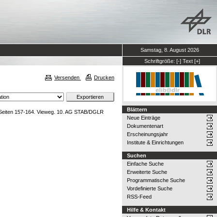
Samstag, 8. August 2026
Schriftgröße:
[-]
Text
[+]
Versenden
Drucken
Blättern
, Seiten 157-164. Vieweg. 10. AG STAB/DGLR
Neue Einträge
Dokumentenart
Erscheinungsjahr
Institute & Einrichtungen
Suchen
Einfache Suche
Erweiterte Suche
Programmatische Suche
Vordefinierte Suche
RSS-Feed
Hilfe & Kontakt