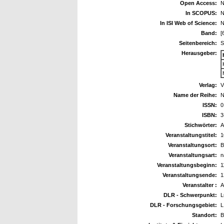
Open Access:
N
In SCOPUS:
N
In ISI Web of Science:
N
Band:
[
Seitenbereich:
S
Herausgeber:
Verlag:
V
Name der Reihe:
N
ISSN:
0
ISBN:
3
Stichwörter:
A
Veranstaltungstitel:
1
Veranstaltungsort:
B
Veranstaltungsart:
n
Veranstaltungsbeginn:
1
Veranstaltungsende:
1
Veranstalter :
A
DLR - Schwerpunkt:
L
DLR - Forschungsgebiet:
L
Standort:
B