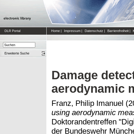
DLR Portal
Home
|
Impressum
|
Datenschutz
|
Barrierefreiheit
|
Erweiterte Suche
Damage detect
aerodynamic 
Franz, Philip Imanuel
(2
using aerodynamic mea
Doktorandentreffen "Digi
der Bundeswehr Münche