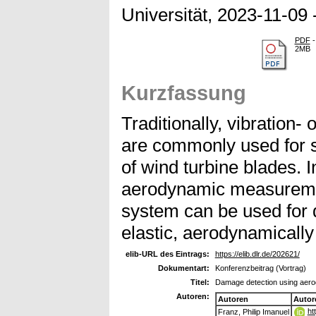
Universität, 2023-11-09
PDF
-
2MB
Kurzfassung
Traditionally, vibration-
are commonly used for s
of wind turbine blades. I
aerodynamic measureme
system can be used for
elastic, aerodynamically
elib-URL des Eintrags:
https://elib.dlr.de/202621/
Dokumentart:
Konferenzbeitrag (Vortrag)
Titel:
Damage detection using aer
Autoren:
Autoren
Autor
ht
Franz, Philip Imanuel