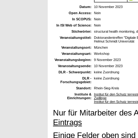
Datum:
10 November 2023
Open Access:
Nein
In SCOPUS:
Nein
In ISI Web of Science:
Nein
Stichwörter:
structural health monitoring,
Veranstaltungstitel:
Doktorandentreffen "Digitale
Helmut Schmidt Universität
Veranstaltungsort:
München
Veranstaltungsart:
Workshop
Veranstaltungsbeginn:
9 November 2023
Veranstaltungsende:
10 November 2023
DLR - Schwerpunkt:
keine Zuordnung
DLR -
keine Zuordnung
Forschungsgebiet:
Standort:
Rhein-Sieg-Kreis
Institute &
Institut für den Schutz terres
Einrichtungen:
Zwillinge
Institut für den Schutz terres
Nur für Mitarbeiter des 
Eintrags
Einige Felder oben sind