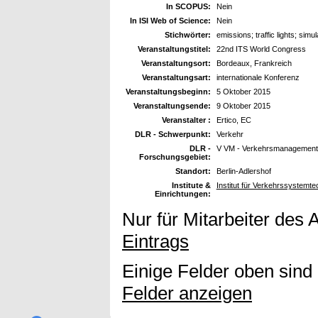
In SCOPUS:
Nein
In ISI Web of Science:
Nein
Stichwörter:
emissions; traffic lights; simul
Veranstaltungstitel:
22nd ITS World Congress
Veranstaltungsort:
Bordeaux, Frankreich
Veranstaltungsart:
internationale Konferenz
Veranstaltungsbeginn:
5 Oktober 2015
Veranstaltungsende:
9 Oktober 2015
Veranstalter :
Ertico, EC
DLR - Schwerpunkt:
Verkehr
DLR -
V VM - Verkehrsmanagement
Forschungsgebiet:
Standort:
Berlin-Adlershof
Institute &
Institut für Verkehrssystemt
Einrichtungen:
Nur für Mitarbeiter des 
Eintrags
Einige Felder oben sind
Felder anzeigen