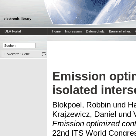
DLR Portal
Home
|
Impressum
|
Datenschutz
|
Barrierefreiheit
|
Erweiterte Suche
Emission optim
isolated inter
Blokpoel, Robbin
und
Ha
Krajzewicz, Daniel
und
Emission optimized contro
22nd ITS World Congres