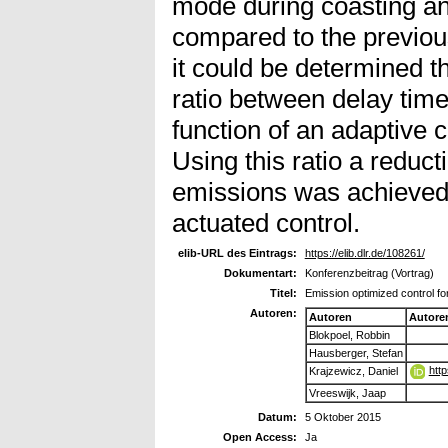
mode during coasting a
compared to the previou
it could be determined t
ratio between delay time
function of an adaptive c
Using this ratio a reduc
emissions was achieved
actuated control.
elib-URL des Eintrags:
https://elib.dlr.de/108261/
Dokumentart:
Konferenzbeitrag (Vortrag)
Titel:
Emission optimized control for
Autoren:
Autoren
Autore
Blokpoel, Robbin
Hausberger, Stefan
htt
Krajzewicz, Daniel
Vreeswijk, Jaap
Datum:
5 Oktober 2015
Open Access:
Ja