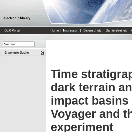
DLR Portal
Home
|
Impressum
|
Datenschutz
|
Barrierefreiheit
|
Erweiterte Suche
Time stratigrap
dark terrain a
impact basins
Voyager and th
experiment