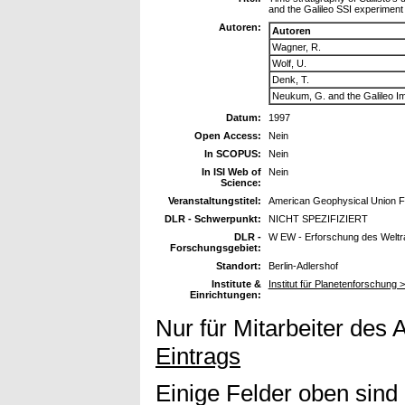
and the Galileo SSI experiment
Autoren:
Autoren
Wagner, R.
Wolf, U.
Denk, T.
Neukum, G. and the Galileo I
Datum:
1997
Open Access:
Nein
In SCOPUS:
Nein
In ISI Web of
Nein
Science:
Veranstaltungstitel:
American Geophysical Union Fa
DLR - Schwerpunkt:
NICHT SPEZIFIZIERT
DLR -
W EW - Erforschung des Welt
Forschungsgebiet:
Standort:
Berlin-Adlershof
Institute &
Institut für Planetenforschung 
Einrichtungen:
Nur für Mitarbeiter des 
Eintrags
Einige Felder oben sind