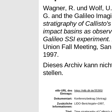
Wagner, R.
und
Wolf, U.
G. and the Galileo Ima
stratigraphy of Callisto'
impact basins as obser
Galileo SSI experiment.
Union Fall Meeting, San
1997.
Dieses Archiv kann nicht
stellen.
elib-URL des
https://elib.dlr.de/35365/
Eintrags:
Dokumentart:
Konferenzbeitrag (Vortrag)
Zusätzliche
LIDO-Berichtsjahr=1997,
Informationen:
Titel:
Time stratigraphy of Callisto's