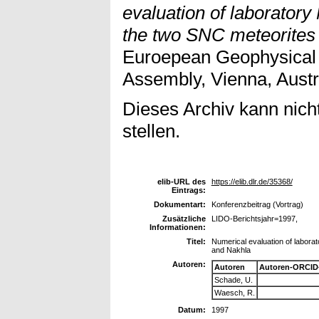
evaluation of laboratory
the two SNC meteorites
Euroepean Geophysical 
Assembly, Vienna, Austri
Dieses Archiv kann nicht
stellen.
elib-URL des
https://elib.dlr.de/35368/
Eintrags:
Dokumentart:
Konferenzbeitrag (Vortrag)
Zusätzliche
LIDO-Berichtsjahr=1997,
Informationen:
Titel:
Numerical evaluation of labora
and Nakhla
Autoren:
Autoren
Autoren-ORCID
Schade, U.
Waesch, R.
Datum:
1997