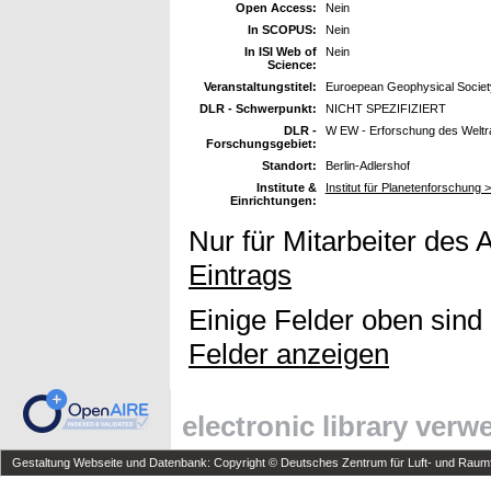
Open Access:
Nein
In SCOPUS:
Nein
In ISI Web of
Nein
Science:
Veranstaltungstitel:
Euroepean Geophysical Society 
DLR - Schwerpunkt:
NICHT SPEZIFIZIERT
DLR -
W EW - Erforschung des Welt
Forschungsgebiet:
Standort:
Berlin-Adlershof
Institute &
Institut für Planetenforschung 
Einrichtungen:
Nur für Mitarbeiter des 
Eintrags
Einige Felder oben sind
Felder anzeigen
electronic library ver
Gestaltung Webseite und Datenbank: Copyright © Deutsches Zentrum für Luft- und Raumfa