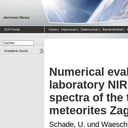
DLR Portal
Home
|
Impressum
|
Datenschutz
|
Barrierefreiheit
|
Erweiterte Suche
Numerical eval
laboratory NIR
spectra of th
meteorites Za
Schade, U.
und
Waesch,