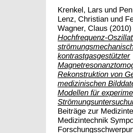
Krenkel, Lars
und
Pen
Lenz, Christian
und
Fe
Wagner, Claus
(2010
Hochfrequenz-Oszillati
strömungsmechanisch
kontrastgasgestützter
Magnetresonanztomogra
Rekonstruktion von G
medizinischen Bilddat
Modellen für experime
Strömungsuntersuchun
Beiträge zur Medizint
Medizintechnik Symp
Forschungsschwerpunk