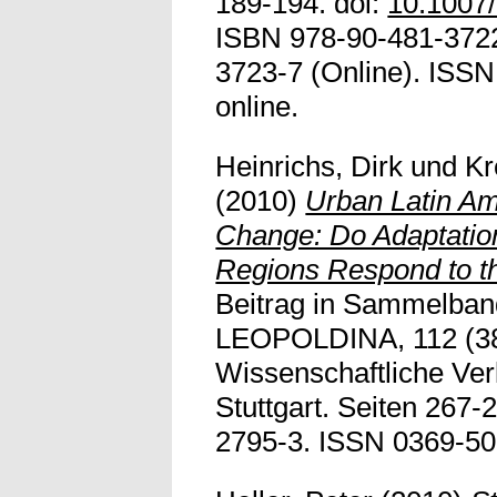
189-194. doi:
10.1007
ISBN 978-90-481-3722-
3723-7 (Online). ISSN 
online.
Heinrichs, Dirk
und
Kr
(2010)
Urban Latin Am
Change: Do Adaptation
Regions Respond to t
Beitrag in Sammelb
LEOPOLDINA, 112 (38
Wissenschaftliche Ve
Stuttgart. Seiten 267
2795-3. ISSN 0369-50