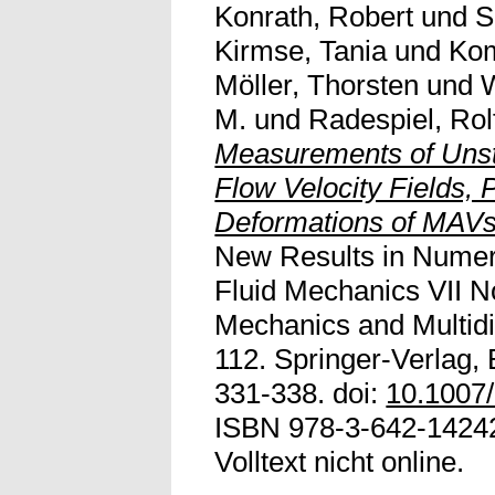
Konrath, Robert
und
S
Kirmse, Tania
und
Kom
Möller, Thorsten
und
M.
und
Radespiel, Rol
Measurements of Uns
Flow Velocity Fields, 
Deformations of MAVs 
New Results in Numer
Fluid Mechanics VII N
Mechanics and Multidis
112. Springer-Verlag, 
331-338. doi:
10.1007
ISBN 978-3-642-14242
Volltext nicht online.