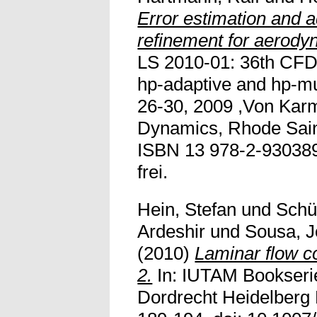
Error estimation and 
refinement for aerody
LS 2010-01: 36th CF
hp-adaptive and hp-mu
26-30, 2009 ,Von Karma
Dynamics, Rhode Sain
ISBN 13 978-2-930389-
frei.
Hein, Stefan
und
Schül
Ardeshir
und
Sousa, 
(2010)
Laminar flow c
2.
In: IUTAM Bookseries
Dordrecht Heidelberg