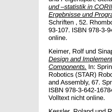
und –statistik in COR
Ergebnisse und Prog
Schriften , 52. Rhombo
93-107. ISBN 978-3-94
online.
Keimer, Rolf
und
Sina
Design and Implementa
Components.
In: Spri
Robotics (STAR) Robo
and Assembly, 67. Spr
ISBN 978-3-642-16784
Volltext nicht online.
Kessler, Roland
und
R