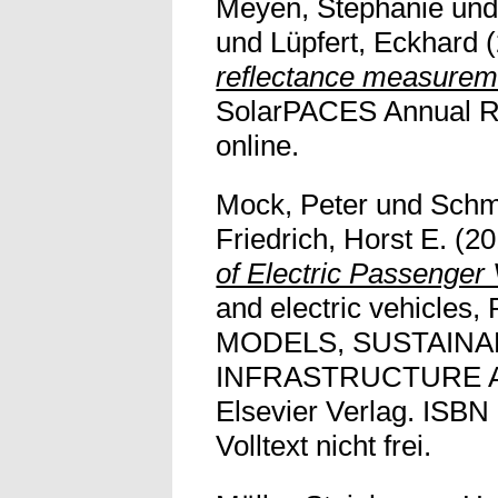
Meyen, Stephanie
un
und
Lüpfert, Eckhard
(
reflectance measureme
SolarPACES Annual Rep
online.
Mock, Peter
und
Schm
Friedrich, Horst E.
(20
of Electric Passenger 
and electric vehicl
MODELS, SUSTAINAB
INFRASTRUCTURE 
Elsevier Verlag. ISBN
Volltext nicht frei.