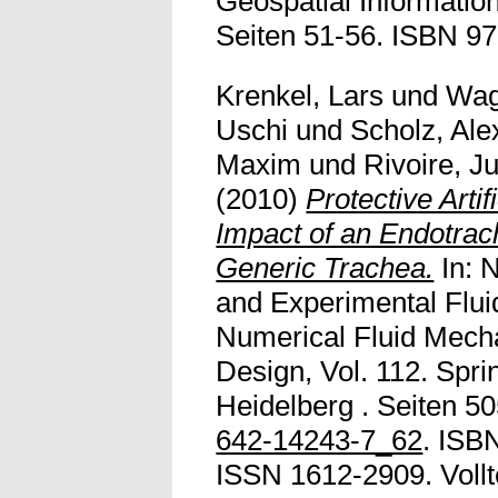
Geospatial Information
Seiten 51-56. ISBN 9
Krenkel, Lars
und
Wag
Uschi
und
Scholz, Al
Maxim
und
Rivoire, Ju
(2010)
Protective Artif
Impact of an Endotrac
Generic Trachea.
In: 
and Experimental Flui
Numerical Fluid Mecha
Design, Vol. 112. Spri
Heidelberg . Seiten 50
642-14243-7_62
. ISB
ISSN 1612-2909. Vollte