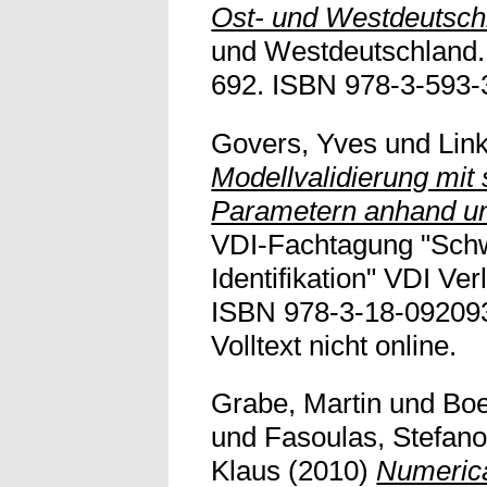
Ost- und Westdeutsch
und Westdeutschland.
692. ISBN 978-3-593-
Govers, Yves
und
Lin
Modellvalidierung mit
Parametern anhand un
VDI-Fachtagung "Sch
Identifikation" VDI Ve
ISBN 978-3-18-092093
Volltext nicht online.
Grabe, Martin
und
Boe
und
Fasoulas, Stefan
Klaus
(2010)
Numerica