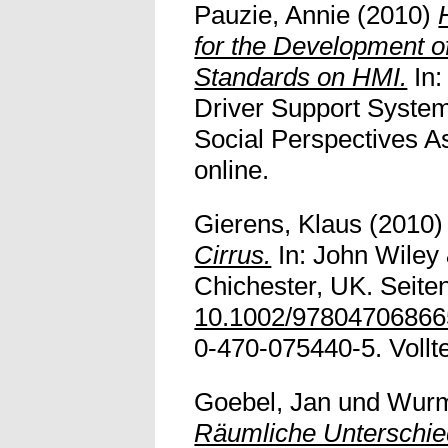
Pauzie, Annie
(2010)
for the Development o
Standards on HMI.
In:
Driver Support System
Social Perspectives As
online.
Gierens, Klaus
(2010
Cirrus.
In: John Wiley 
Chichester, UK. Seite
10.1002/97804706866
0-470-075440-5. Volltex
Goebel, Jan
und
Wurm
Räumliche Unterschied