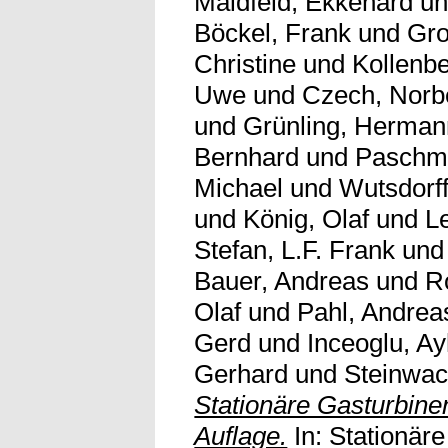
Maldfeld, Ekkehard
u
Böckel, Frank
und
Gro
Christine
und
Kollenb
Uwe
und
Czech, Norb
und
Grünling, Herman
Bernhard
und
Paschma
Michael
und
Wutsdorff
und
König, Olaf
und
L
Stefan, L.F. Frank
un
Bauer, Andreas
und
R
Olaf
und
Pahl, Andrea
Gerd
und
Inceoglu, A
Gerhard
und
Steinwac
Stationäre Gasturbinen
Auflage.
In: Stationär