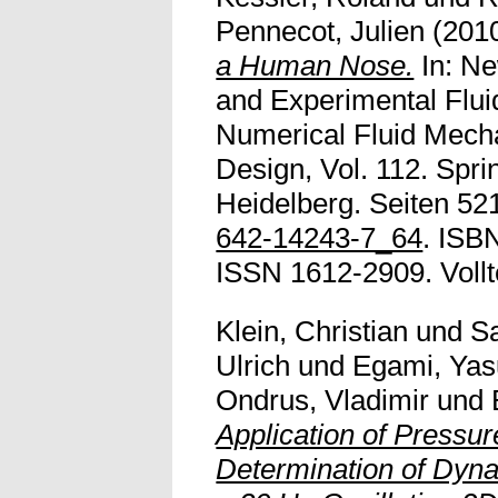
Pennecot, Julien
(201
a Human Nose.
In: Ne
and Experimental Flui
Numerical Fluid Mecha
Design, Vol. 112. Spri
Heidelberg. Seiten 52
642-14243-7_64
. ISB
ISSN 1612-2909. Vollte
Klein, Christian
und
S
Ulrich
und
Egami, Yas
Ondrus, Vladimir
und
Application of Pressur
Determination of Dyn