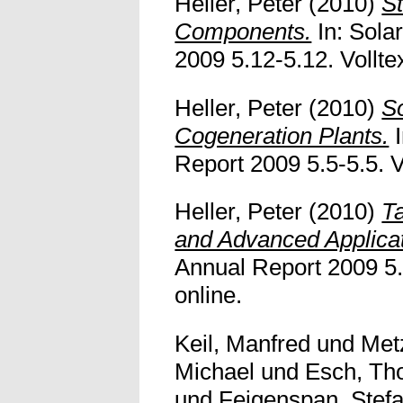
Heller, Peter
(2010)
S
Components.
In: Sol
2009 5.12-5.12. Volltex
Heller, Peter
(2010)
S
Cogeneration Plants.
I
Report 2009 5.5-5.5. Vo
Heller, Peter
(2010)
Ta
and Advanced Applicat
Annual Report 2009 5.1
online.
Keil, Manfred
und
Met
Michael
und
Esch, T
und
Feigenspan, Stef