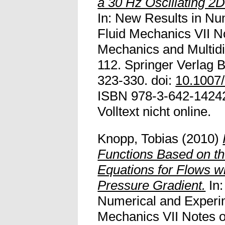
a 30 Hz Oscillating 2D
In: New Results in Nu
Fluid Mechanics VII N
Mechanics and Multidis
112. Springer Verlag B
323-330. doi:
10.1007
ISBN 978-3-642-14242
Volltext nicht online.
Knopp, Tobias
(2010)
Functions Based on t
Equations for Flows wi
Pressure Gradient.
In:
Numerical and Experim
Mechanics VII Notes o