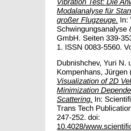
Vibration Test: Die A
Modalanalyse für St
großer Flugzeuge.
In:
Schwingungsanalyse & 
GmbH. Seiten 339-35
1. ISSN 0083-5560. Vol
Dubnishchev, Yuri N.
Kompenhans, Jürgen
Visualization of 2D Vel
Minimization Dependen
Scattering.
In: Scienti
Trans Tech Publication
247-252. doi:
10.4028/www.scientif