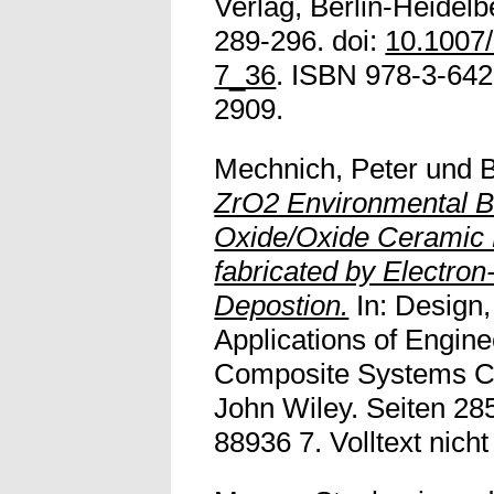
Verlag, Berlin-Heidel
289-296. doi:
10.1007
7_36
. ISBN 978-3-64
2909.
Mechnich, Peter
und
ZrO2 Environmental Ba
Oxide/Oxide Ceramic 
fabricated by Electro
Depostion.
In: Design
Applications of Engin
Composite Systems Ce
John Wiley. Seiten 28
88936 7. Volltext nicht