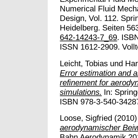
Numerical Fluid Mecha
Design, Vol. 112. Spri
Heidelberg. Seiten 56
642-14243-7_69
. ISB
ISSN 1612-2909. Vollte
Leicht, Tobias
und
Har
Error estimation and 
refinement for aerody
simulations.
In: Spring
ISBN 978-3-540-3428
Loose, Sigfried
(2010
aerodynamischer Beiw
Bahn Aerodynamik 201