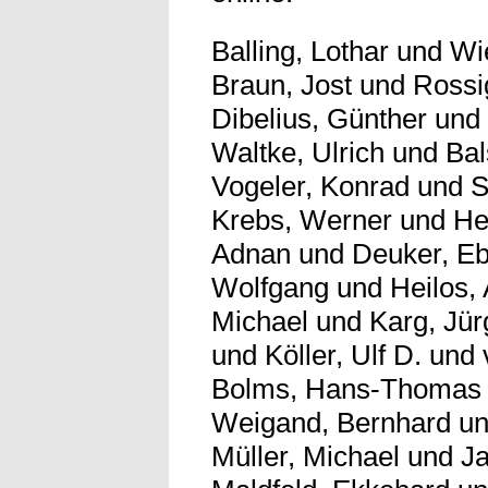
Balling, Lothar
und
Wi
Braun, Jost
und
Rossi
Dibelius, Günther
un
Waltke, Ulrich
und
Bal
Vogeler, Konrad
und
S
Krebs, Werner
und
He
Adnan
und
Deuker, E
Wolfgang
und
Heilos,
Michael
und
Karg, Jü
und
Köller, Ulf D.
und
Bolms, Hans-Thomas
Weigand, Bernhard
u
Müller, Michael
und
J