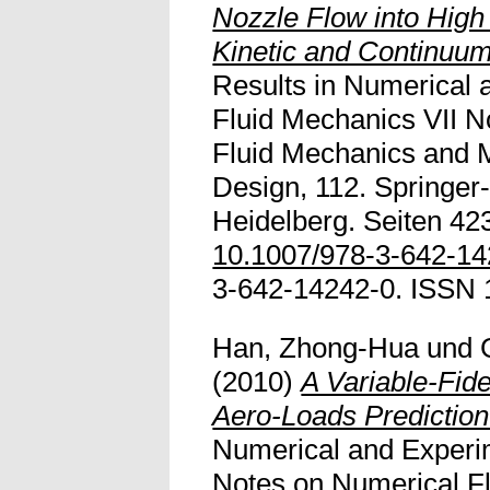
Nozzle Flow into Hig
Kinetic and Continuu
Results in Numerical 
Fluid Mechanics VII N
Fluid Mechanics and Mu
Design, 112. Springer-
Heidelberg. Seiten 423
10.1007/978-3-642-1
3-642-14242-0. ISSN 
Han, Zhong-Hua
und
(2010)
A Variable-Fide
Aero-Loads Prediction
Numerical and Experim
Notes on Numerical F