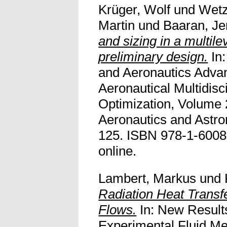
Krüger, Wolf
und
Wetz
Martin
und
Baaran, Je
and sizing in a multil
preliminary design.
In:
and Aeronautics Advan
Aeronautical Multidisc
Optimization, Volume 2
Aeronautics and Astron
125. ISBN 978-1-60086
online.
Lambert, Markus
und
Radiation Heat Transf
Flows.
In: New Result
Experimental Fluid Me