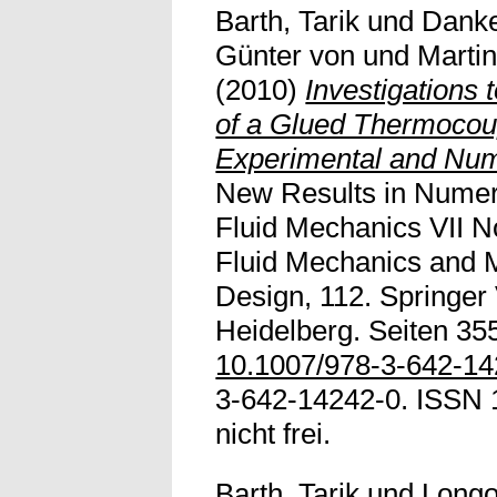
Barth, Tarik
und
Danke
Günter von
und
Marti
(2010)
Investigations
of a Glued Thermocoup
Experimental and Num
New Results in Numer
Fluid Mechanics VII N
Fluid Mechanics and Mu
Design, 112. Springer 
Heidelberg. Seiten 355
10.1007/978-3-642-1
3-642-14242-0. ISSN 1
nicht frei.
Barth, Tarik
und
Longo