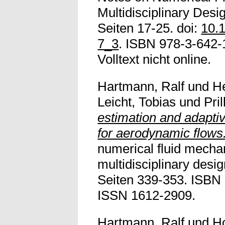
Multidisciplinary Desi
Seiten 17-25. doi:
10.
7_3
. ISBN 978-3-642-
Volltext nicht online.
Hartmann, Ralf
und
H
Leicht, Tobias
und
Pril
estimation and adapti
for aerodynamic flows
numerical fluid mecha
multidisciplinary desig
Seiten 339-353. ISBN
ISSN 1612-2909.
Hartmann, Ralf
und
Ho