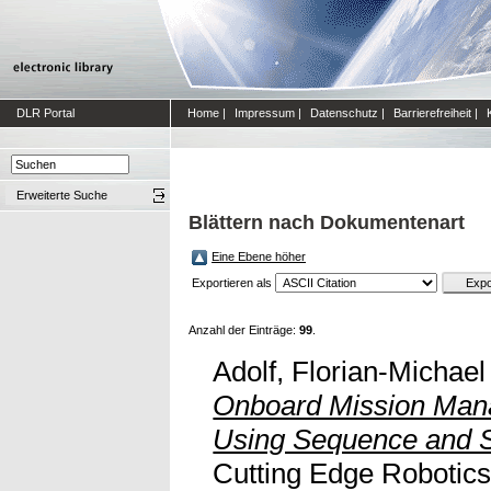
DLR Portal
Home
|
Impressum
|
Datenschutz
|
Barrierefreiheit
|
Erweiterte Suche
Blättern nach Dokumentenart
Eine Ebene höher
Exportieren als
Anzahl der Einträge:
99
.
Adolf, Florian-Michael
Onboard Mission Man
Using Sequence and S
Cutting Edge Robotics