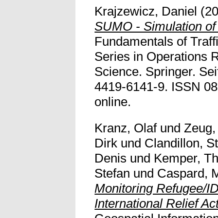
Krajzewicz, Daniel
(2
SUMO - Simulation of 
Fundamentals of Traffi
Series in Operations
Science. Springer. Se
4419-6141-9. ISSN 088
online.
Kranz, Olaf
und
Zeug,
Dirk
und
Clandillon, 
Denis
und
Kemper, T
Stefan
und
Caspard, M
Monitoring Refugee/I
International Relief Ac