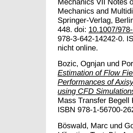
Mechanics VII Notes o
Mechanics and Multidi
Springer-Verlag, Berli
448. doi:
10.1007/978
978-3-642-14242-0. IS
nicht online.
Bozic, Ognjan
und
Po
Estimation of Flow Fie
Performances of Axis
using CFD Simulation
Mass Transfer Begell 
ISBN 978-1-56700-262-1
Böswald, Marc
und
Go