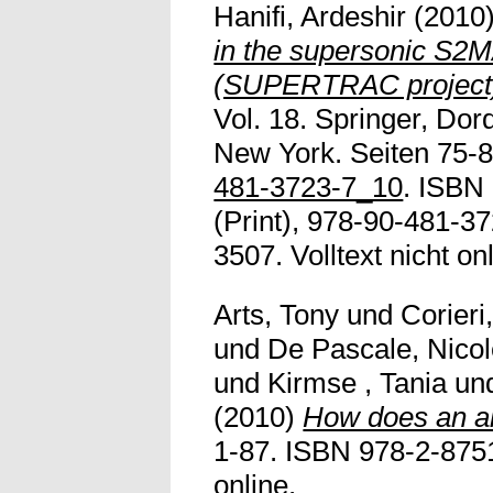
Hanifi, Ardeshir
(2010
in the supersonic S2M
(SUPERTRAC project
Vol. 18. Springer, Do
New York. Seiten 75-8
481-3723-7_10
. ISBN
(Print), 978-90-481-3
3507. Volltext nicht on
Arts, Tony
und
Corieri
und
De Pascale, Nicol
und
Kirmse , Tania
un
(2010)
How does an ai
1-87. ISBN 978-2-8751
online.